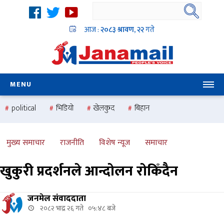
आज :
२०८३ श्रावण, २२
गते
MENU
political
भिडियो
खेलकुद
बिहान
उदयबहादुर चलाउने ‘दिपक’
समस्या
pradesh
one
national
health
मुख्य समाचार
राजनीति
विशेष न्यूज
समाचार
खुकुरी प्रदर्शनले आन्दोलन रोकिँदैन
जनमेल संवाददाता
२०८२ भाद्र २६ गते ०५:४८ बजे