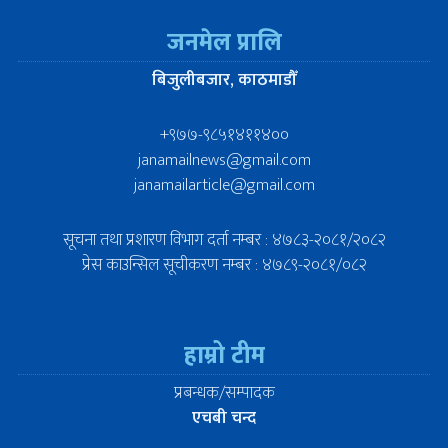
जनमेल प्रालि
बिजुलीबजार, काठमाडौँ
+९७७-९८५१४११४००
janamailnews@gmail.com
janamailarticle@gmail.com
सूचना तथा प्रशारण विभाग दर्ता नम्बर : ४७८३-२०८१/२०८२
प्रेस काउन्सिल सूचीकरण नम्बर : ४७८९-२०८१/०८२
हाम्रो टीम
प्रबन्धक/सम्पादक
एचबी चन्द