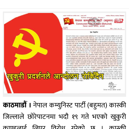
काठमाडाैँ ।
नेपाल कम्युनिस्ट पार्टी (बहुमत) कास्की
जिल्लाले छोरेपाटनमा भदौ १९ गते भएको खुकुरी
काण्डलाई लिएर विरोध गरेको छ । कास्की