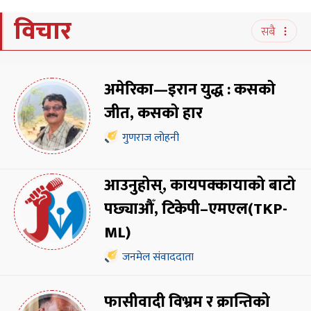
विचार
सबै
अमेरिका—इरान युद्ध : कसको
जीत, कसको हार
गुणराज लोहनी
आउनुहोस्, कायपक्कायाको बाटो
पछ्याऔँ, टिकेपी–एमएल(TKP-
ML)
जनमेल संवाददाता
फासीवादी विभ्रम र क्रान्तिको