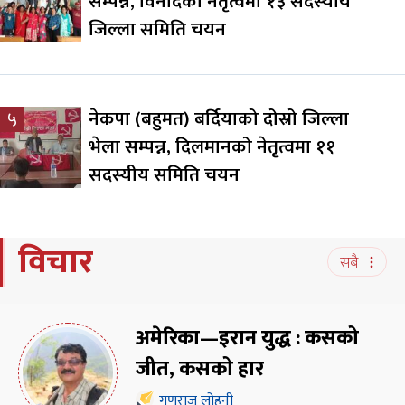
सम्पन्न, विनोदको नेतृत्वमा १३ सदस्यीय
जिल्ला समिति चयन
नेकपा (बहुमत) बर्दियाको दोस्रो जिल्ला
५
भेला सम्पन्न, दिलमानको नेतृत्वमा ११
सदस्यीय समिति चयन
विचार
सबै
अमेरिका—इरान युद्ध : कसको
जीत, कसको हार
गुणराज लोहनी