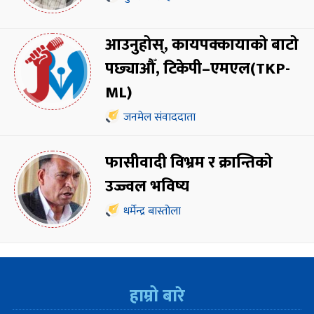
आउनुहोस्, कायपक्कायाको बाटो
पछ्याऔँ, टिकेपी–एमएल(TKP-
ML)
जनमेल संवाददाता
फासीवादी विभ्रम र क्रान्तिको
उज्ज्वल भविष्य
धर्मेन्द्र बास्तोला
हाम्रो बारे