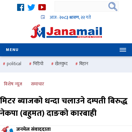
आज :
२०८३ श्रावण, २२
गते
MENU
political
भिडियो
खेलकुद
बिहान
उदयबहादुर चलाउने ‘दिपक’
समस्या
pradesh
one
national
health
विशेष न्यूज
समाचार
मिटर ब्याजको धन्दा चलाउने दम्पती बिरुद्ध
नेकपा (बहुमत) दाङको कारबाही
जनमेल संवाददाता