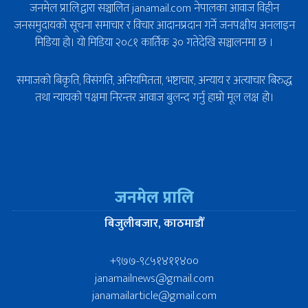
जनमेल प्रा.लि.द्वारा सञ्चालित janamail.com नेपालका आवाज विहीन
जनसमुदायको सूचना समाचार र विचार आदानप्रदान गर्ने जनपक्षीय अनलाइन
मिडिया हो। यो मिडिया २०८१ कार्तिक ३० गतेदेखि सञ्चालनमा छ ।
समाजको बिकृति, विसंगति, अनियमितता, भष्टाचार, अन्याय र अत्याचार बिरुद्ध
तथा न्यायको पक्षमा निरन्तर आवाज बुलन्द गर्नु हाम्रो मूल लक्ष हो।
जनमेल प्रालि
बिजुलीबजार, काठमाडौँ
+९७७-९८५१४११४००
janamailnews@gmail.com
janamailarticle@gmail.com