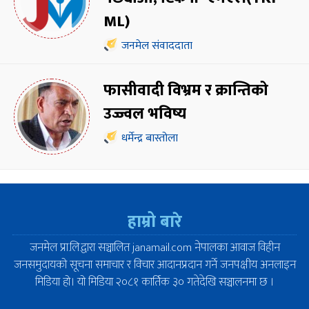
ML)
जनमेल संवाददाता
फासीवादी विभ्रम र क्रान्तिको
उज्ज्वल भविष्य
धर्मेन्द्र बास्तोला
हाम्रो बारे
जनमेल प्रा.लि.द्वारा सञ्चालित janamail.com नेपालका आवाज विहीन
जनसमुदायको सूचना समाचार र विचार आदानप्रदान गर्ने जनपक्षीय अनलाइन
मिडिया हो। यो मिडिया २०८१ कार्तिक ३० गतेदेखि सञ्चालनमा छ ।