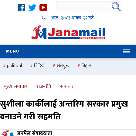
आज :
२०८३ श्रावण, २२
गते
MENU
political
भिडियो
खेलकुद
बिहान
उदयबहादुर चलाउने ‘दिपक’
समस्या
pradesh
one
national
health
मुख्य समाचार
राजनीति
समाचार
सुशीला कार्कीलाई अन्तरिम सरकार प्रमुख
बनाउने गरी सहमति
जनमेल संवाददाता