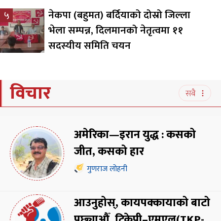
नेकपा (बहुमत) बर्दियाको दोस्रो जिल्ला
५
भेला सम्पन्न, दिलमानको नेतृत्वमा ११
सदस्यीय समिति चयन
विचार
सबै
अमेरिका—इरान युद्ध : कसको
जीत, कसको हार
गुणराज लोहनी
आउनुहोस्, कायपक्कायाको बाटो
पछ्याऔँ, टिकेपी–एमएल(TKP-