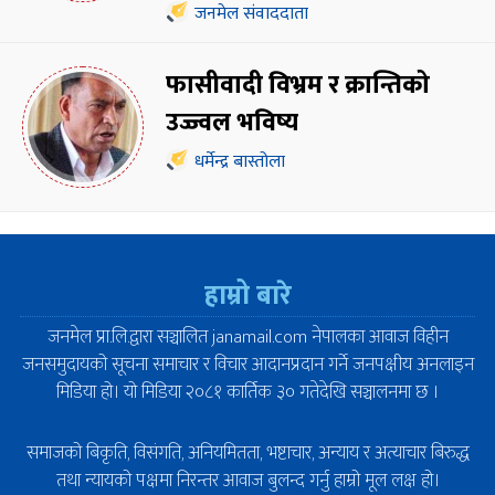
जनमेल संवाददाता
फासीवादी विभ्रम र क्रान्तिको
उज्ज्वल भविष्य
धर्मेन्द्र बास्तोला
हाम्रो बारे
जनमेल प्रा.लि.द्वारा सञ्चालित janamail.com नेपालका आवाज विहीन
जनसमुदायको सूचना समाचार र विचार आदानप्रदान गर्ने जनपक्षीय अनलाइन
मिडिया हो। यो मिडिया २०८१ कार्तिक ३० गतेदेखि सञ्चालनमा छ ।
समाजको बिकृति, विसंगति, अनियमितता, भष्टाचार, अन्याय र अत्याचार बिरुद्ध
तथा न्यायको पक्षमा निरन्तर आवाज बुलन्द गर्नु हाम्रो मूल लक्ष हो।