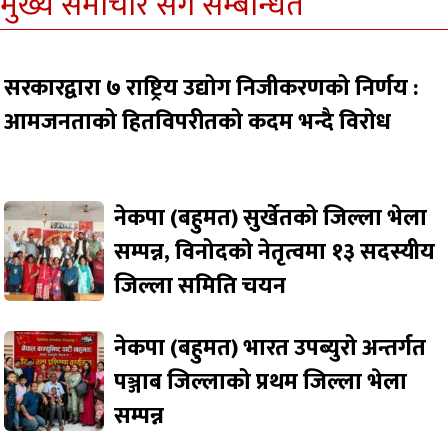
मुख्य समाचार सँग सम्बन्धित
सरकारद्वारा ७ राष्ट्रिय उद्योग निजीकरणको निर्णय :
आमजनताको हितविपरीतको कदम भन्दै विरोध
नेकपा (बहुमत) सुर्खेतको जिल्ला भेला
सम्पन्न, विनोदको नेतृत्वमा १३ सदस्यीय
जिल्ला समिति चयन
नेकपा (बहुमत) भारत उपब्युरो अन्तर्गत
पञ्जाब जिल्लाको प्रथम जिल्ला भेला
सम्पन्न