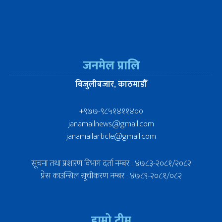
जनमेल प्रालि
बिजुलीबजार, काठमाडौँ
+९७७-९८५१४११४००
janamailnews@gmail.com
janamailarticle@gmail.com
सूचना तथा प्रशारण विभाग दर्ता नम्बर : ४७८३-२०८१/२०८२
प्रेस काउन्सिल सूचीकरण नम्बर : ४७८९-२०८१/०८२
हाम्रो टीम