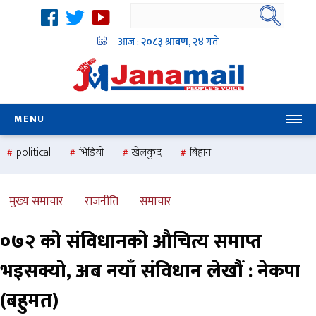
आज :
२०८३ श्रावण, २४
गते
MENU
political
भिडियो
खेलकुद
बिहान
उदयबहादुर चलाउने ‘दिपक’
समस्या
pradesh
one
national
health
मुख्य समाचार
राजनीति
समाचार
०७२ को संविधानको औचित्य समाप्त
भइसक्यो, अब नयाँ संविधान लेखौं : नेकपा
(बहुमत)