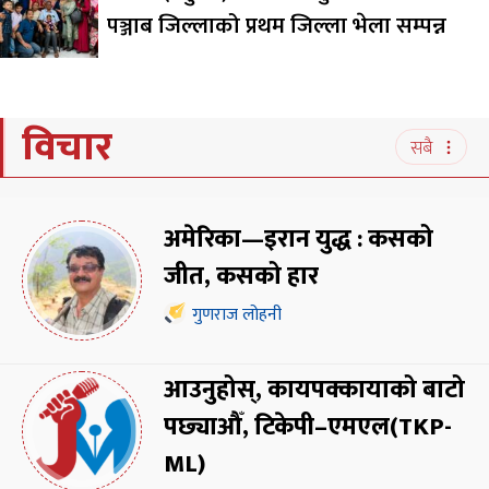
पञ्जाब जिल्लाको प्रथम जिल्ला भेला सम्पन्न
विचार
सबै
अमेरिका—इरान युद्ध : कसको
जीत, कसको हार
गुणराज लोहनी
आउनुहोस्, कायपक्कायाको बाटो
पछ्याऔँ, टिकेपी–एमएल(TKP-
ML)