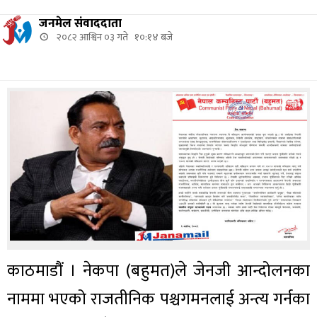
जनमेल संवाददाता
२०८२ आश्विन ०३ गते १०:१४ बजे
काठमाडौं । नेकपा (बहुमत)ले जेनजी आन्दोलनका
नाममा भएको राजतीनिक पश्चगमनलाई अन्त्य गर्नका