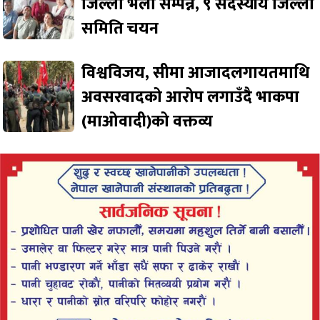
जिल्ला भेला सम्पन्न, ९ सदस्यीय जिल्ला
समिति चयन
विश्वविजय, सीमा आजादलगायतमाथि
अवसरवादको आरोप लगाउँदै भाकपा
(माओवादी)को वक्तव्य