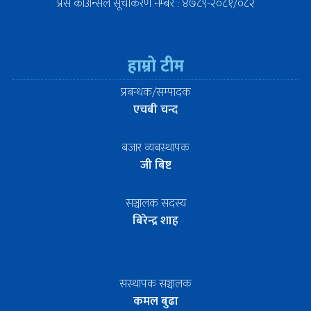
प्रेस काउन्सिल सूचीकरण नम्बर : ४७८९-२०८१/०८२
हाम्रो टीम
प्रबन्धक/सम्पादक
एचबी चन्द
बजार व्यबस्थापक
जी बिष्ट
सञ्चालक सदस्य
बिरेन्द्र शाह
सस्थापक सञ्चालक
कमल बुढा