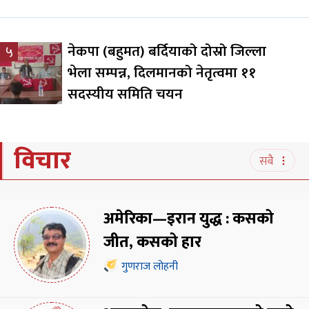
नेकपा (बहुमत) बर्दियाको दोस्रो जिल्ला
५
भेला सम्पन्न, दिलमानको नेतृत्वमा ११
सदस्यीय समिति चयन
विचार
सबै
अमेरिका—इरान युद्ध : कसको
जीत, कसको हार
गुणराज लोहनी