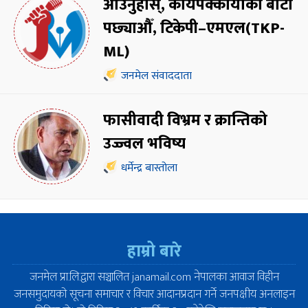
आउनुहोस्, कायपक्कायाको बाटो
पछ्याऔँ, टिकेपी–एमएल(TKP-
ML)
जनमेल संवाददाता
फासीवादी विभ्रम र क्रान्तिको
उज्ज्वल भविष्य
धर्मेन्द्र बास्तोला
हाम्रो बारे
जनमेल प्रा.लि.द्वारा सञ्चालित janamail.com नेपालका आवाज विहीन
जनसमुदायको सूचना समाचार र विचार आदानप्रदान गर्ने जनपक्षीय अनलाइन