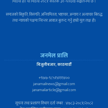
मिडिया हो। यो मिडिया २०८१ कार्तिक ३० गतेदेखि सञ्चालनमा छ ।
समाजको बिकृति, विसंगति, अनियमितता, भष्टाचार, अन्याय र अत्याचार बिरुद्ध
तथा न्यायको पक्षमा निरन्तर आवाज बुलन्द गर्नु हाम्रो मूल लक्ष हो।
जनमेल प्रालि
बिजुलीबजार, काठमाडौँ
+९७७-९८५१४११४००
janamailnews@gmail.com
janamailarticle@gmail.com
सूचना तथा प्रशारण विभाग दर्ता नम्बर : ४७८३-२०८१/२०८२