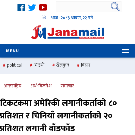
आज :
२०८३ श्रावण, २२
गते
MENU
political
भिडियो
खेलकुद
बिहान
उदयबहादुर चलाउने ‘दिपक’
समस्या
pradesh
one
national
health
अन्तराष्ट्रिय
अर्थ-बिजनेश
समाचार
टिकटकमा अमेरिकी लगानीकर्ताको ८०
प्रतिशत र चिनियाँ लगानीकर्ताको २०
प्रतिशत लगानी बाँडफाँड