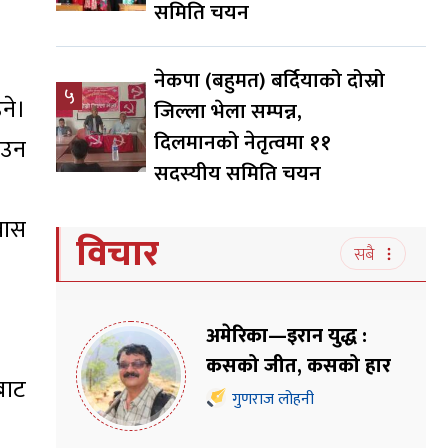
समिति चयन
नेकपा (बहुमत) बर्दियाको दोस्रो
५
ने।
जिल्ला भेला सम्पन्न,
दिलमानको नेतृत्वमा ११
ाउन
सदस्यीय समिति चयन
वास
विचार
सबै
अमेरिका—इरान युद्ध :
कसको जीत, कसको हार
बाट
गुणराज लोहनी