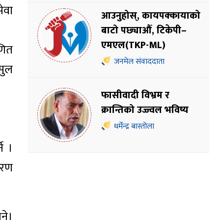
ेवा
आउनुहोस्, कायपक्कायाको
बाटो पछ्याऔँ, टिकेपी–
एमएल(TKP-ML)
णित
जनमेल संवाददाता
सुल
फासीवादी विभ्रम र
क्रान्तिको उज्ज्वल भविष्य
धर्मेन्द्र बास्तोला
े ।
करण
ने।