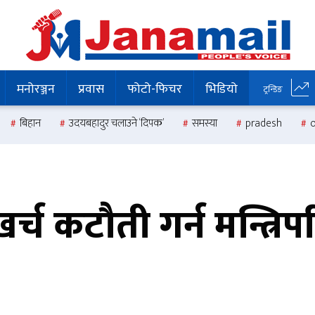
मनोरञ्जन
प्रवास
फोटो-फिचर
भिडियो
ट्रन्डिङ
बिहान
उदयबहादुर चलाउने ‘दिपक’
समस्या
pradesh
 कटौती गर्न मन्त्रिपरि