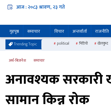
आज :
२०८३ श्रावण, २३
गते
गृहपृष्ठ
समाचार
विचार
अन्तर्वार्ता
राजनीति
political
भिडियो
खेलकुद
Trending Topic
अर्थ-बिजनेश
समाचार
अनावश्यक सरकारी खर्च
सामान किन्न राेक