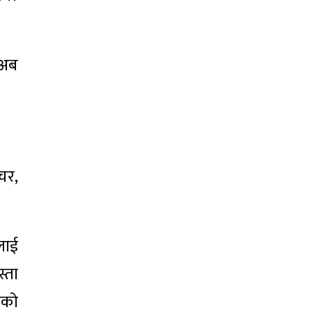
 अब
चर,
लाई
्ता
नको