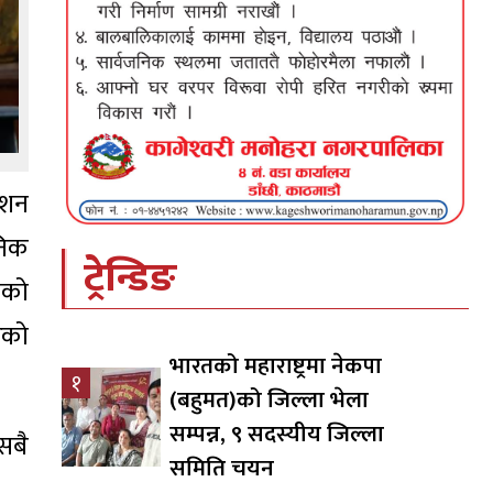
ेशन
निक
ट्रेन्डिङ
ाको
ेको
भारतको महाराष्ट्रमा नेकपा
१
(बहुमत)को जिल्ला भेला
सम्पन्न, ९ सदस्यीय जिल्ला
सबै
समिति चयन