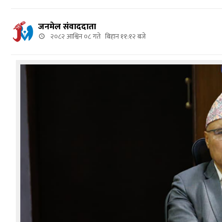
जनमेल संवाददाता
२०८२ आश्विन ०८ गते बिहान ११:१२ बजे