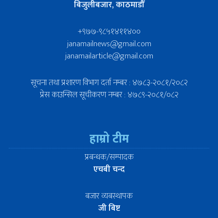
बिजुलीबजार, काठमाडौँ
+९७७-९८५१४११४००
janamailnews@gmail.com
janamailarticle@gmail.com
सूचना तथा प्रशारण विभाग दर्ता नम्बर : ४७८३-२०८१/२०८२
प्रेस काउन्सिल सूचीकरण नम्बर : ४७८९-२०८१/०८२
हाम्रो टीम
प्रबन्धक/सम्पादक
एचबी चन्द
बजार व्यबस्थापक
जी बिष्ट