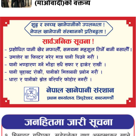
(माओवादी)को वक्तव्य