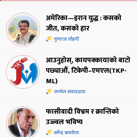
अमेरिका—इरान युद्ध : कसको
जीत, कसको हार
गुणराज लोहनी
आउनुहोस्, कायपक्कायाको बाटो
पछ्याऔँ, टिकेपी–एमएल(TKP-
ML)
जनमेल संवाददाता
फासीवादी विभ्रम र क्रान्तिको
उज्ज्वल भविष्य
धर्मेन्द्र बास्तोला