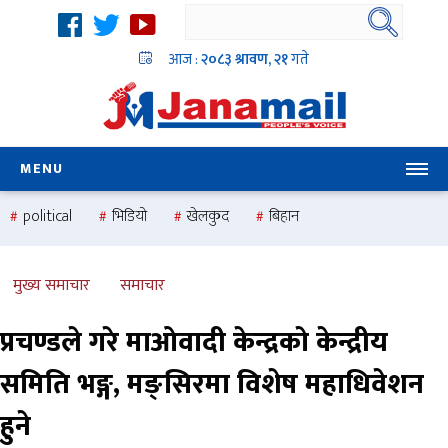
आज :
२०८३ श्रावण, २१
गते
MENU
political
भिडियो
खेलकुद
बिहान
उदयबहादुर चलाउने ‘दिपक’
समस्या
pradesh
one
national
health
मुख्य समाचार
समाचार
प्रचण्डले गरे माओवादी केन्द्रकाे केन्द्रीय
समिति भङ्ग, मङ्सिरमा विशेष महाधिवेशन
हुने