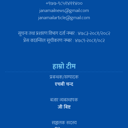
+९७७-९८५१४११४००
janamailnews@gmail.com
janamailarticle@gmail.com
सूचना तथा प्रशारण विभाग दर्ता नम्बर : ४७८३-२०८१/२०८२
प्रेस काउन्सिल सूचीकरण नम्बर : ४७८९-२०८१/०८२
हाम्रो टीम
प्रबन्धक/सम्पादक
एचबी चन्द
बजार व्यबस्थापक
जी बिष्ट
सञ्चालक सदस्य