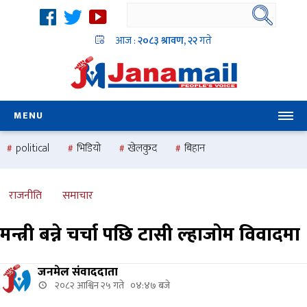
आज :
२०८३ श्रावण, २२
गते
MENU
political
भिडियो
खेलकुद
बिहान
उदयबहादुर चलाउने ‘दिपक’
समस्या
pradesh
one
national
health
राजनीति
समाचार
मन्त्री बन्ने चर्चा पछि टासी ल्हाजोम विवादमा
जनमेल संवाददाता
२०८२ आश्विन २५ गते ०४:४७ बजे