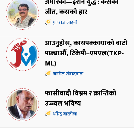
अमेरिका—इरान युद्ध : कसको
जीत, कसको हार
गुणराज लोहनी
आउनुहोस्, कायपक्कायाको बाटो
पछ्याऔँ, टिकेपी–एमएल(TKP-
ML)
जनमेल संवाददाता
फासीवादी विभ्रम र क्रान्तिको
उज्ज्वल भविष्य
धर्मेन्द्र बास्तोला