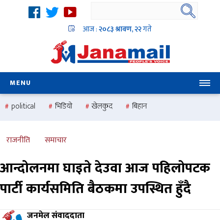
आज :
२०८३ श्रावण, २२
गते
MENU
political
भिडियो
खेलकुद
बिहान
उदयबहादुर चलाउने ‘दिपक’
समस्या
pradesh
one
national
health
राजनीति
समाचार
आन्दोलनमा घाइते देउवा आज पहिलोपटक
पार्टी कार्यसमिति बैठकमा उपस्थित हुँदै
जनमेल संवाददाता