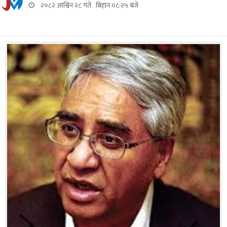
२०८२ आश्विन २८ गते बिहान ०८:२५ बजे