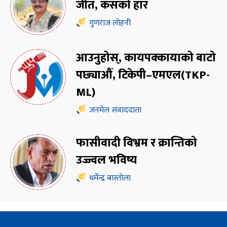
जीत, कसको हार
गुणराज लोहनी
आउनुहोस्, कायपक्कायाको बाटो
पछ्याऔँ, टिकेपी–एमएल(TKP-
ML)
जनमेल संवाददाता
फासीवादी विभ्रम र क्रान्तिको
उज्ज्वल भविष्य
धर्मेन्द्र बास्तोला