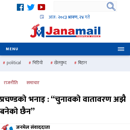
आज :
२०८३ श्रावण, २४
गते
MENU
political
भिडियो
खेलकुद
बिहान
उदयबहादुर चलाउने ‘दिपक’
समस्या
pradesh
one
national
health
राजनीति
समाचार
प्रचण्डको भनाइ : “चुनावको वातावरण अझै
बनेको छैन”
जनमेल संवाददाता