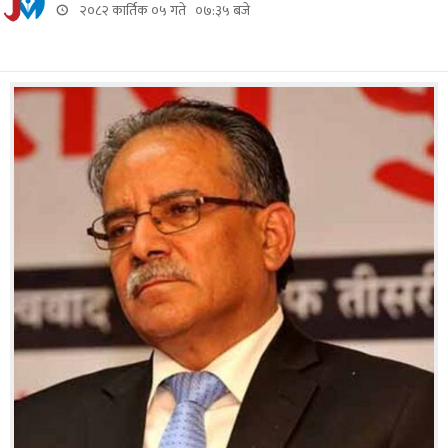
२०८२ कार्तिक ०५ गते ०७:३५ बजे