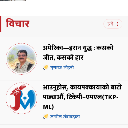
विचार
सबै
अमेरिका—इरान युद्ध : कसको
जीत, कसको हार
गुणराज लोहनी
आउनुहोस्, कायपक्कायाको बाटो
पछ्याऔँ, टिकेपी–एमएल(TKP-
ML)
जनमेल संवाददाता