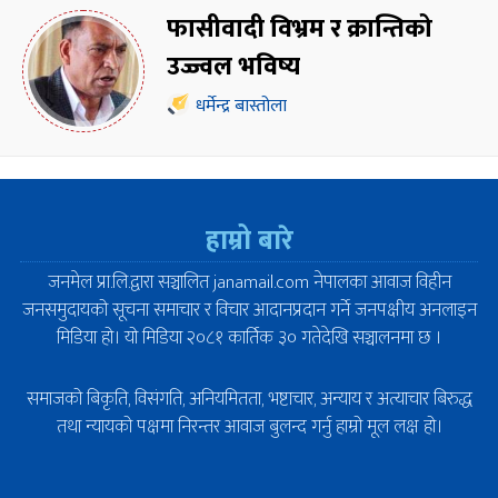
फासीवादी विभ्रम र क्रान्तिको
उज्ज्वल भविष्य
धर्मेन्द्र बास्तोला
हाम्रो बारे
जनमेल प्रा.लि.द्वारा सञ्चालित janamail.com नेपालका आवाज विहीन
जनसमुदायको सूचना समाचार र विचार आदानप्रदान गर्ने जनपक्षीय अनलाइन
मिडिया हो। यो मिडिया २०८१ कार्तिक ३० गतेदेखि सञ्चालनमा छ ।
समाजको बिकृति, विसंगति, अनियमितता, भष्टाचार, अन्याय र अत्याचार बिरुद्ध
तथा न्यायको पक्षमा निरन्तर आवाज बुलन्द गर्नु हाम्रो मूल लक्ष हो।