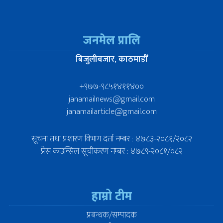
जनमेल प्रालि
बिजुलीबजार, काठमाडौँ
+९७७-९८५१४११४००
janamailnews@gmail.com
janamailarticle@gmail.com
सूचना तथा प्रशारण विभाग दर्ता नम्बर : ४७८३-२०८१/२०८२
प्रेस काउन्सिल सूचीकरण नम्बर : ४७८९-२०८१/०८२
हाम्रो टीम
प्रबन्धक/सम्पादक