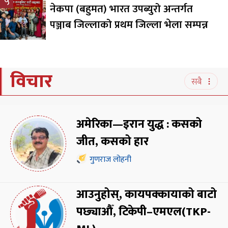
५
नेकपा (बहुमत) भारत उपब्युरो अन्तर्गत
पञ्जाब जिल्लाको प्रथम जिल्ला भेला सम्पन्न
विचार
सबै
अमेरिका—इरान युद्ध : कसको
जीत, कसको हार
गुणराज लोहनी
आउनुहोस्, कायपक्कायाको बाटो
पछ्याऔँ, टिकेपी–एमएल(TKP-