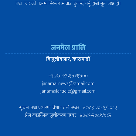
तथा न्यायको पक्षमा निरन्तर आवाज बुलन्द गर्नु हाम्रो मूल लक्ष हो।
जनमेल प्रालि
बिजुलीबजार, काठमाडौँ
+९७७-९८५१४११४००
janamailnews@gmail.com
janamailarticle@gmail.com
सूचना तथा प्रशारण विभाग दर्ता नम्बर : ४७८३-२०८१/२०८२
प्रेस काउन्सिल सूचीकरण नम्बर : ४७८९-२०८१/०८२