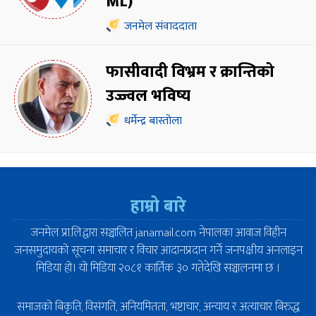
ML)
जनमेल संवाददाता
फासीवादी विभ्रम र क्रान्तिको
उज्ज्वल भविष्य
धर्मेन्द्र बास्तोला
हाम्रो बारे
जनमेल प्रा.लि.द्वारा सञ्चालित janamail.com नेपालका आवाज विहीन
जनसमुदायको सूचना समाचार र विचार आदानप्रदान गर्ने जनपक्षीय अनलाइन
मिडिया हो। यो मिडिया २०८१ कार्तिक ३० गतेदेखि सञ्चालनमा छ ।
समाजको बिकृति, विसंगति, अनियमितता, भष्टाचार, अन्याय र अत्याचार बिरुद्ध