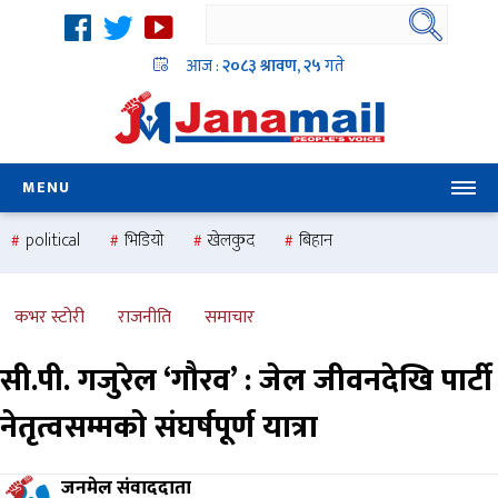
आज :
२०८३ श्रावण, २५
गते
MENU
political
भिडियो
खेलकुद
बिहान
उदयबहादुर चलाउने ‘दिपक’
समस्या
pradesh
one
national
health
कभर स्टोरी
राजनीति
समाचार
सी.पी. गजुरेल ‘गौरव’ : जेल जीवनदेखि पार्टी
नेतृत्वसम्मको संघर्षपूर्ण यात्रा
जनमेल संवाददाता