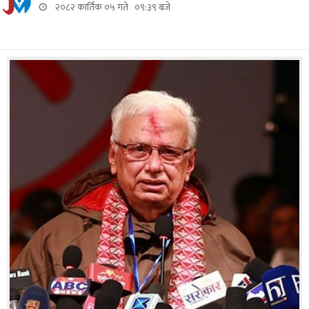
२०८२ कार्तिक ०५ गते ०९:३९ बजे