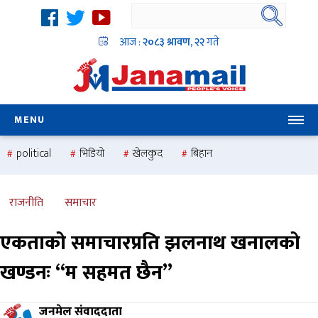
आज :
२०८३ श्रावण, २२
गते
MENU
political
भिडियो
खेलकुद
बिहान
उदयबहादुर चलाउने ‘दिपक’
समस्या
pradesh
one
national
health
राजनीति
समाचार
एकताको समाचारप्रति झलनाथ खनालको
खण्डनः “म सहमत छैन”
जनमेल संवाददाता