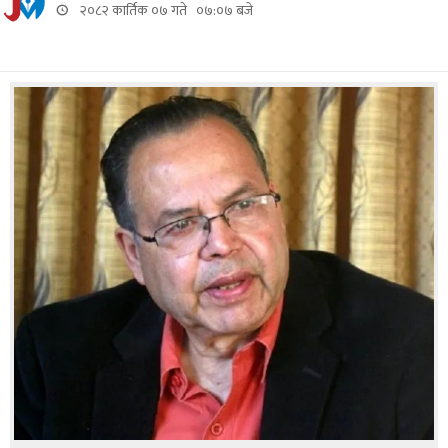
२०८२ कार्तिक ०७ गते ०७:०७ बजे