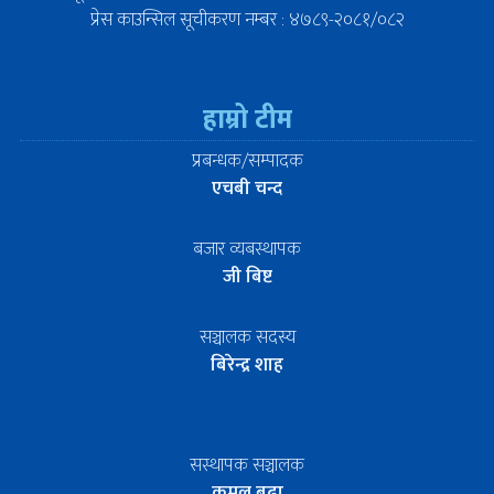
प्रेस काउन्सिल सूचीकरण नम्बर : ४७८९-२०८१/०८२
हाम्रो टीम
प्रबन्धक/सम्पादक
एचबी चन्द
बजार व्यबस्थापक
जी बिष्ट
सञ्चालक सदस्य
बिरेन्द्र शाह
सस्थापक सञ्चालक
कमल बुढा