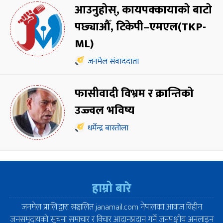
आउनुहोस्, कायपक्कायाको बाटो
पछ्याऔँ, टिकेपी–एमएल(TKP-
ML)
जनमेल संवाददाता
फासीवादी विभ्रम र क्रान्तिको
उज्ज्वल भविष्य
धर्मेन्द्र बास्तोला
हाम्रो बारे
जनमेल प्रा.लि.द्वारा सञ्चालित janamail.com नेपालका आवाज विहीन
जनसमुदायको सूचना समाचार र विचार आदानप्रदान गर्ने जनपक्षीय अनलाइन