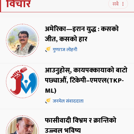
विचार
सबै
अमेरिका—इरान युद्ध : कसको
जीत, कसको हार
गुणराज लोहनी
आउनुहोस्, कायपक्कायाको बाटो
पछ्याऔँ, टिकेपी–एमएल(TKP-
ML)
जनमेल संवाददाता
फासीवादी विभ्रम र क्रान्तिको
उज्ज्वल भविष्य