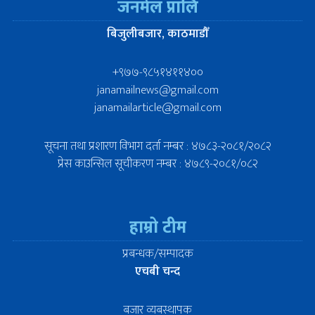
जनमेल प्रालि
बिजुलीबजार, काठमाडौँ
+९७७-९८५१४११४००
janamailnews@gmail.com
janamailarticle@gmail.com
सूचना तथा प्रशारण विभाग दर्ता नम्बर : ४७८३-२०८१/२०८२
प्रेस काउन्सिल सूचीकरण नम्बर : ४७८९-२०८१/०८२
हाम्रो टीम
प्रबन्धक/सम्पादक
एचबी चन्द
बजार व्यबस्थापक