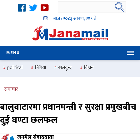
आज :
२०८३ श्रावण, २१
गते
MENU
political
भिडियो
खेलकुद
बिहान
उदयबहादुर चलाउने ‘दिपक’
समस्या
pradesh
one
national
health
समाचार
बालुवाटारमा प्रधानमन्त्री र सुरक्षा प्रमुखबीच
दुई घण्टा छलफल
जनमेल संवाददाता