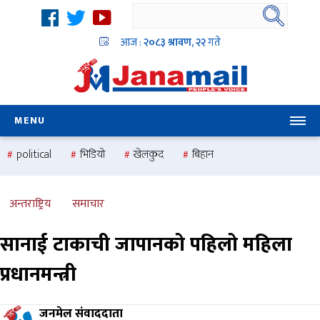
आज :
२०८३ श्रावण, २२
गते
MENU
political
भिडियो
खेलकुद
बिहान
उदयबहादुर चलाउने ‘दिपक’
समस्या
pradesh
one
national
health
अन्तराष्ट्रिय
समाचार
सानाई टाकाची जापानको पहिलो महिला
प्रधानमन्त्री
जनमेल संवाददाता