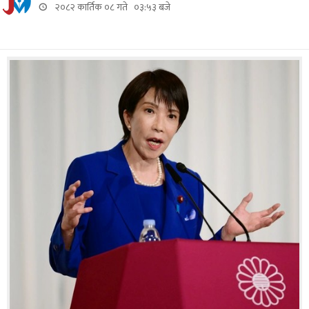
२०८२ कार्तिक ०८ गते ०३:५३ बजे