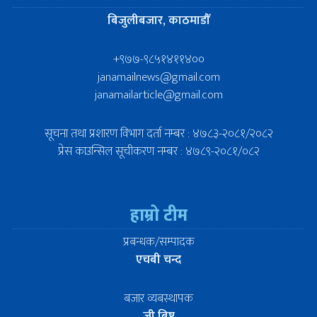
बिजुलीबजार, काठमाडौँ
+९७७-९८५१४११४००
janamailnews@gmail.com
janamailarticle@gmail.com
सूचना तथा प्रशारण विभाग दर्ता नम्बर : ४७८३-२०८१/२०८२
प्रेस काउन्सिल सूचीकरण नम्बर : ४७८९-२०८१/०८२
हाम्रो टीम
प्रबन्धक/सम्पादक
एचबी चन्द
बजार व्यबस्थापक
जी बिष्ट