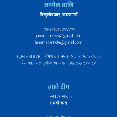
जनमेल प्रालि
बिजुलीबजार, काठमाडौँ
+९७७-९८५१४११४००
janamailnews@gmail.com
janamailarticle@gmail.com
सूचना तथा प्रशारण विभाग दर्ता नम्बर : ४७८३-२०८१/२०८२
प्रेस काउन्सिल सूचीकरण नम्बर : ४७८९-२०८१/०८२
हाम्रो टीम
प्रबन्धक/सम्पादक
एचबी चन्द