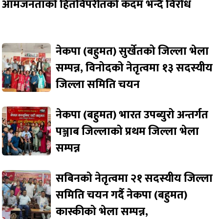
आमजनताको हितविपरीतको कदम भन्दै विरोध
नेकपा (बहुमत) सुर्खेतको जिल्ला भेला
सम्पन्न, विनोदको नेतृत्वमा १३ सदस्यीय
जिल्ला समिति चयन
नेकपा (बहुमत) भारत उपब्युरो अन्तर्गत
पञ्जाब जिल्लाको प्रथम जिल्ला भेला
सम्पन्न
सबिनको नेतृत्वमा २१ सदस्यीय जिल्ला
समिति चयन गर्दै नेकपा (बहुमत)
कास्कीको भेला सम्पन्न,