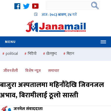
आज :
२०८३ श्रावण, २४
गते
MENU
political
भिडियो
खेलकुद
बिहान
उदयबहादुर चलाउने ‘दिपक’
समस्या
pradesh
one
national
health
जीवनशैली
विशेष न्यूज
समाचार
बाजुरा अस्पतालमा महिनौँदेखि जिवनजल
अभाव, बिरामीलाई ठूलो सास्ती
जनमेल संवाददाता