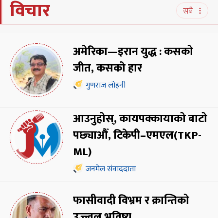
विचार
सबै
अमेरिका—इरान युद्ध : कसको
जीत, कसको हार
गुणराज लोहनी
आउनुहोस्, कायपक्कायाको बाटो
पछ्याऔँ, टिकेपी–एमएल(TKP-
ML)
जनमेल संवाददाता
फासीवादी विभ्रम र क्रान्तिको
उज्ज्वल भविष्य