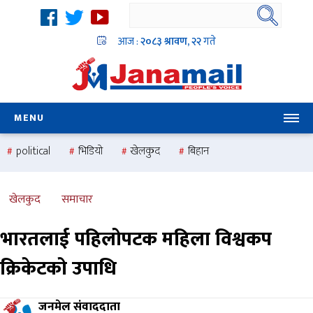
आज :
२०८३ श्रावण, २२
गते
MENU
political
भिडियो
खेलकुद
बिहान
उदयबहादुर चलाउने ‘दिपक’
समस्या
pradesh
one
national
health
खेलकुद
समाचार
भारतलाई पहिलोपटक महिला विश्वकप
क्रिकेटको उपाधि
जनमेल संवाददाता