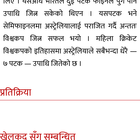
लिए । यसअघि भारतले दुई पटक फाइनल पुगे पनि
उपाधि जित्न सकेको थिएन । यसपटक भने
सेमिफाइनलमा अस्ट्रेलियालाई पराजित गर्दै अन्ततः
विश्वकप जित्न सफल भयो । महिला क्रिकेट
विश्वकपको इतिहासमा अस्ट्रेलियाले सबैभन्दा धेरै —
७ पटक — उपाधि जितेको छ ।
प्रतिक्रिया
खेलकुद सँग सम्बन्धित