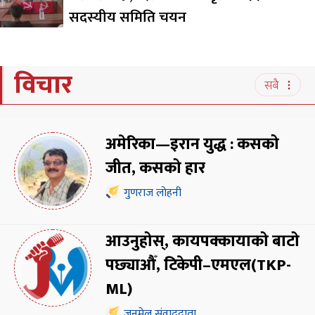
सदस्यीय समिति चयन
विचार
सबै
अमेरिका—इरान युद्ध : कसको
जीत, कसको हार
गुणराज लोहनी
आउनुहोस्, कायपक्कायाको बाटो
पछ्याऔँ, टिकेपी–एमएल(TKP-
ML)
जनमेल संवाददाता