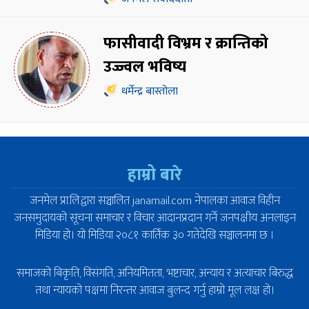
फासीवादी विभ्रम र क्रान्तिको
उज्ज्वल भविष्य
धर्मेन्द्र बास्तोला
हाम्रो बारे
जनमेल प्रा.लि.द्वारा सञ्चालित janamail.com नेपालका आवाज विहीन
जनसमुदायको सूचना समाचार र विचार आदानप्रदान गर्ने जनपक्षीय अनलाइन
मिडिया हो। यो मिडिया २०८१ कार्तिक ३० गतेदेखि सञ्चालनमा छ ।
समाजको बिकृति, विसंगति, अनियमितता, भष्टाचार, अन्याय र अत्याचार बिरुद्ध
तथा न्यायको पक्षमा निरन्तर आवाज बुलन्द गर्नु हाम्रो मूल लक्ष हो।