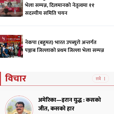
भेला सम्पन्न, दिलमानको नेतृत्वमा ११
सदस्यीय समिति चयन
५
नेकपा (बहुमत) भारत उपब्युरो अन्तर्गत
पञ्जाब जिल्लाको प्रथम जिल्ला भेला सम्पन्न
विचार
सबै
अमेरिका—इरान युद्ध : कसको
जीत, कसको हार