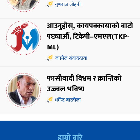
गुणराज लोहनी
आउनुहोस्, कायपक्कायाको बाटो
पछ्याऔँ, टिकेपी–एमएल(TKP-
ML)
जनमेल संवाददाता
फासीवादी विभ्रम र क्रान्तिको
उज्ज्वल भविष्य
धर्मेन्द्र बास्तोला
हाम्रो बारे