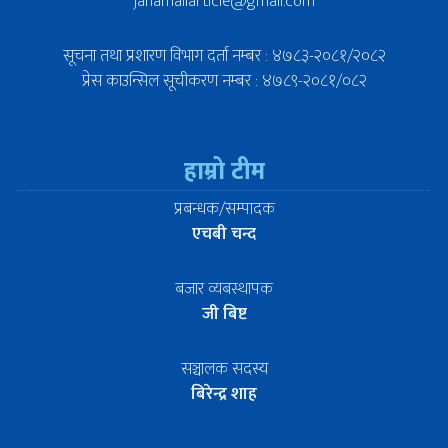
janamailarticle@gmail.com
सूचना तथा प्रशारण विभाग दर्ता नम्बर : ४७८३-२०८१/२०८२
प्रेस काउन्सिल सूचीकरण नम्बर : ४७८९-२०८१/०८२
हाम्रो टीम
प्रबन्धक/सम्पादक
एचबी चन्द
बजार व्यबस्थापक
जी बिष्ट
सञ्चालक सदस्य
बिरेन्द्र शाह