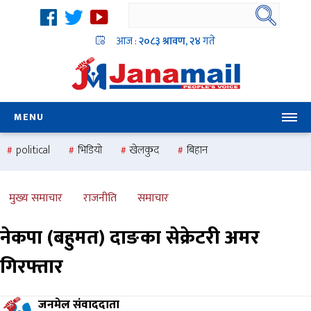
आज :
२०८३ श्रावण, २४
गते
MENU
political
भिडियो
खेलकुद
बिहान
उदयबहादुर चलाउने ‘दिपक’
समस्या
pradesh
one
national
health
मुख्य समाचार
राजनीति
समाचार
नेकपा (बहुमत) दाङका सेक्रेटरी अमर
गिरफ्तार
जनमेल संवाददाता