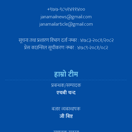
+९७७-९८५१४११४००
janamailnews@gmail.com
janamailarticle@gmail.com
सूचना तथा प्रशारण विभाग दर्ता नम्बर : ४७८३-२०८१/२०८२
प्रेस काउन्सिल सूचीकरण नम्बर : ४७८९-२०८१/०८२
हाम्रो टीम
प्रबन्धक/सम्पादक
एचबी चन्द
बजार व्यबस्थापक
जी बिष्ट