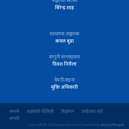
सञ्चालक सदस्य
बिरेन्द्र शाह
सस्थापक सञ्चालक
कमल बुढा
कानुनी सल्लाहाकार
दिवश निरौला
वेब डिजाइनर
मुक्ति अधिकारी
सम्पर्क
प्राइभेसी पोलिसी
विज्ञापन
प्रयोगका सर्त
सम्पर्क
Copyright © 2025 janamail.com | Powered By
EasySoftnepal