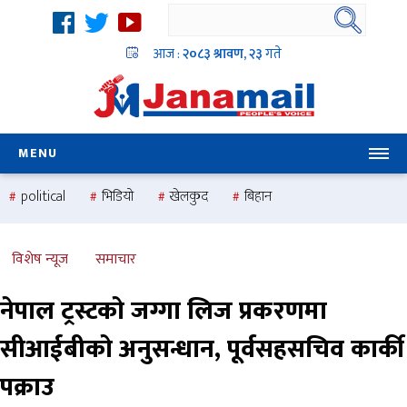
आज :
२०८३ श्रावण, २३
गते
MENU
political
भिडियो
खेलकुद
बिहान
उदयबहादुर चलाउने ‘दिपक’
समस्या
pradesh
one
national
health
विशेष न्यूज
समाचार
नेपाल ट्रस्टको जग्गा लिज प्रकरणमा
सीआईबीको अनुसन्धान, पूर्वसहसचिव कार्की
पक्राउ