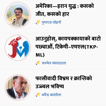
अमेरिका—इरान युद्ध : कसको
जीत, कसको हार
गुणराज लोहनी
आउनुहोस्, कायपक्कायाको बाटो
पछ्याऔँ, टिकेपी–एमएल(TKP-
ML)
जनमेल संवाददाता
फासीवादी विभ्रम र क्रान्तिको
उज्ज्वल भविष्य
धर्मेन्द्र बास्तोला