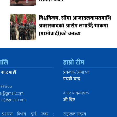
विश्वविजय, सीमा आजादलगायतमाथि
अवसरवादको आरोप लगाउँदै भाकपा
(माओवादी)को वक्तव्य
रालि
हाम्रो टीम
 काठमाडौँ
प्रबन्धक/सम्पादक
एचबी चन्द
४११४००
ws@gmail.com
बजार व्यबस्थापक
icle@gmail.com
जी बिष्ट
प्रशारण विभाग दर्ता नम्बर :
सञ्चालक सदस्य