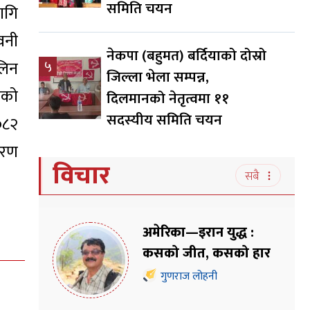
समिति चयन
ागि
वनी
नेकपा (बहुमत) बर्दियाको दोस्रो
लिन
५
जिल्ला भेला सम्पन्न,
ोको
दिलमानको नेतृत्वमा ११
सदस्यीय समिति चयन
०८२
गरण
विचार
सबै
अमेरिका—इरान युद्ध :
कसको जीत, कसको हार
गुणराज लोहनी