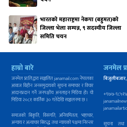
भारतको महाराष्ट्रमा नेकपा (बहुमत)को
जिल्ला भेला सम्पन्न, ९ सदस्यीय जिल्ला
समिति चयन
हाम्रो बारे
जनमेल प्
जनमेल प्रा.लि.द्वारा सञ्चालित janamail.com नेपालका
बिजुलीबजार,
आवाज विहीन जनसमुदायको सूचना समाचार र विचार
आदानप्रदान गर्ने जनपक्षीय अनलाइन मिडिया हो। यो
+९७७-९८५१
मिडिया २०८१ कार्तिक ३० गतेदेखि सञ्चालनमा छ ।
janamailne
janamailart
समाजको बिकृति, विसंगति, अनियमितता, भष्टाचार,
अन्याय र अत्याचार बिरुद्ध तथा न्यायको पक्षमा निरन्तर
सूचना तथा 