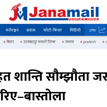
मनोरञ्जन
प्रवास
फोटो-फिचर
भिडियो
ट्रन्डिङ
बिहान
उदयबहादुर चलाउने ‘दिपक’
समस्या
pradesh
 शान्ति सौम्झौता जस्त
 गरिए–बास्तोला