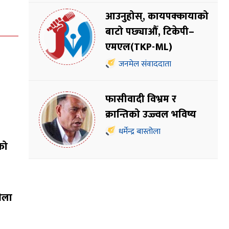
आउनुहोस्, कायपक्कायाको
बाटो पछ्याऔँ, टिकेपी–
एमएल(TKP-ML)
जनमेल संवाददाता
फासीवादी विभ्रम र
क्रान्तिको उज्ज्वल भविष्य
धर्मेन्द्र बास्तोला
को
भेला