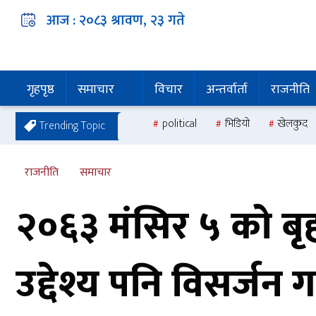
आज :
२०८३ श्रावण, २३
गते
गृहपृष्ठ
समाचार
विचार
अन्तर्वार्ता
राजनीति
political
भिडियो
खेलकुद
Trending Topic
राजनीति
समाचार
२०६३ मंसिर ५ को बृहत
उद्देश्य पनि विसर्जन