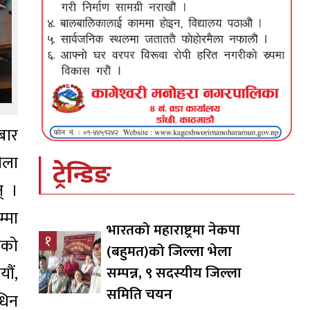
बार
ीला
ट्रेन्डिङ
् ।
्मा
भारतको महाराष्ट्रमा नेकपा
१
एको
(बहुमत)को जिल्ला भेला
यौं,
सम्पन्न, ९ सदस्यीय जिल्ला
समिति चयन
धिन