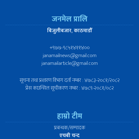
जनमेल प्रालि
बिजुलीबजार, काठमाडौँ
+९७७-९८५१४११४००
janamailnews@gmail.com
janamailarticle@gmail.com
सूचना तथा प्रशारण विभाग दर्ता नम्बर : ४७८३-२०८१/२०८२
प्रेस काउन्सिल सूचीकरण नम्बर : ४७८९-२०८१/०८२
हाम्रो टीम
प्रबन्धक/सम्पादक
एचबी चन्द