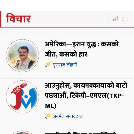
विचार
सबै
अमेरिका—इरान युद्ध : कसको
जीत, कसको हार
गुणराज लोहनी
आउनुहोस्, कायपक्कायाको बाटो
पछ्याऔँ, टिकेपी–एमएल(TKP-
ML)
जनमेल संवाददाता