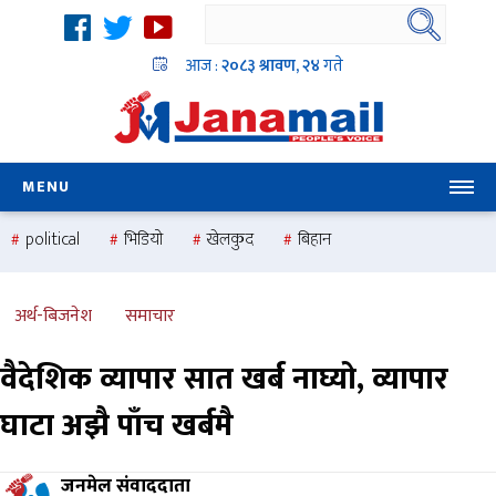
आज :
२०८३ श्रावण, २४
गते
MENU
political
भिडियो
खेलकुद
बिहान
उदयबहादुर चलाउने ‘दिपक’
समस्या
pradesh
one
national
health
अर्थ-बिजनेश
समाचार
वैदेशिक व्यापार सात खर्ब नाघ्यो, व्यापार
घाटा अझै पाँच खर्बमै
जनमेल संवाददाता