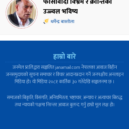
फासीवादी विभ्रम र क्रान्तिको
उज्ज्वल भविष्य
धर्मेन्द्र बास्तोला
हाम्रो बारे
जनमेल प्रा.लि.द्वारा सञ्चालित janamail.com नेपालका आवाज विहीन
जनसमुदायको सूचना समाचार र विचार आदानप्रदान गर्ने जनपक्षीय अनलाइन
मिडिया हो। यो मिडिया २०८१ कार्तिक ३० गतेदेखि सञ्चालनमा छ ।
समाजको बिकृति, विसंगति, अनियमितता, भष्टाचार, अन्याय र अत्याचार बिरुद्ध
तथा न्यायको पक्षमा निरन्तर आवाज बुलन्द गर्नु हाम्रो मूल लक्ष हो।