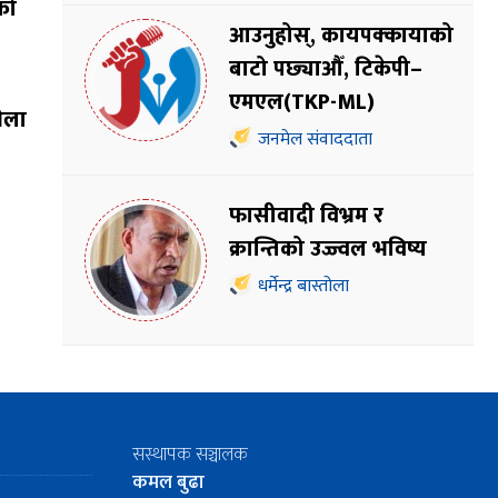
को
आउनुहोस्, कायपक्कायाको
बाटो पछ्याऔँ, टिकेपी–
एमएल(TKP-ML)
भेला
जनमेल संवाददाता
फासीवादी विभ्रम र
क्रान्तिको उज्ज्वल भविष्य
धर्मेन्द्र बास्तोला
सस्थापक सञ्चालक
कमल बुढा