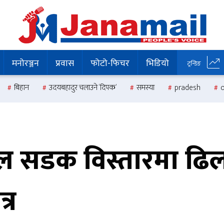
मनोरञ्जन
प्रवास
फोटो-फिचर
भिडियो
ट्रन्डिङ
बिहान
उदयबहादुर चलाउने ‘दिपक’
समस्या
pradesh
 सडक विस्तारमा ढिलाइ 
्र