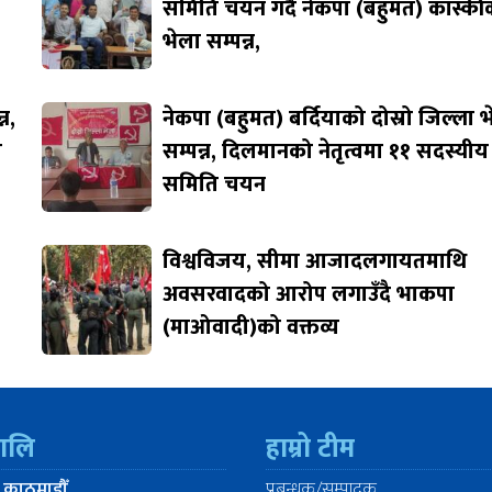
समिति चयन गर्दै नेकपा (बहुमत) कास्की
भेला सम्पन्न,
न,
नेकपा (बहुमत) बर्दियाको दोस्रो जिल्ला 
ि
सम्पन्न, दिलमानको नेतृत्वमा ११ सदस्यीय
समिति चयन
विश्वविजय, सीमा आजादलगायतमाथि
अवसरवादको आरोप लगाउँदै भाकपा
(माओवादी)को वक्तव्य
रालि
हाम्रो टीम
 काठमाडौँ
प्रबन्धक/सम्पादक