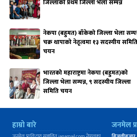
जिल्लाको प्रथम जिल्ला भेला सम्पन्न
नेकपा (बहुमत) बाँकेको जिल्ला भेला सम्पन्
चक्र थापाको नेतृत्वमा १३ सदस्यीय समित
चयन
भारतको महाराष्ट्रमा नेकपा (बहुमत)को
जिल्ला भेला सम्पन्न, ९ सदस्यीय जिल्ला
समिति चयन
हाम्रो बारे
जनमेल प्
जनमेल प्रा.लि.द्वारा सञ्चालित janamail.com नेपालका
बिजुलीबजार,