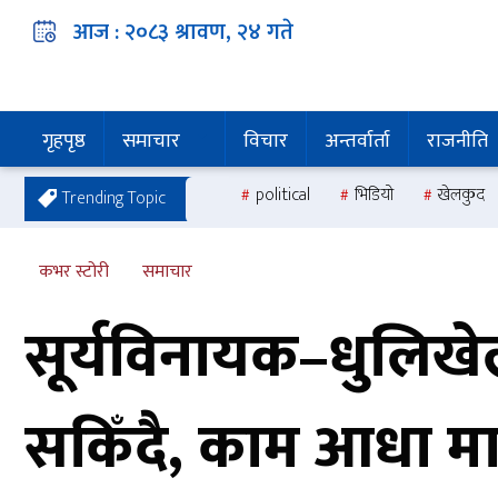
आज :
२०८३ श्रावण, २४
गते
गृहपृष्ठ
समाचार
विचार
अन्तर्वार्ता
राजनीति
political
भिडियो
खेलकुद
Trending Topic
कभर स्टोरी
समाचार
सूर्यविनायक–धुलिखेल
सकिँदै, काम आधा मात