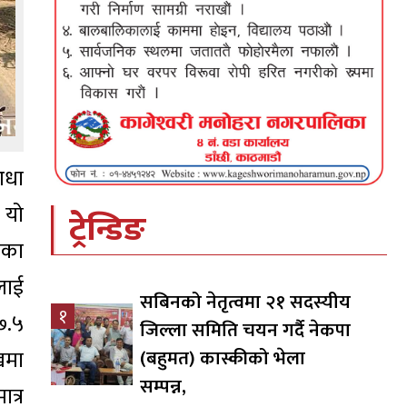
आधा
 यो
ट्रेन्डिङ
ीका
लाई
सबिनको नेतृत्वमा २१ सदस्यीय
१
 ७.५
जिल्ला समिति चयन गर्दै नेकपा
खमा
(बहुमत) कास्कीको भेला
सम्पन्न,
त्र