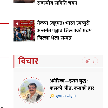
सदस्यीय समिति चयन
नेकपा (बहुमत) भारत उपब्युरो
५
अन्तर्गत पञ्जाब जिल्लाको प्रथम
जिल्ला भेला सम्पन्न
विचार
सबै
अमेरिका—इरान युद्ध :
कसको जीत, कसको हार
गुणराज लोहनी