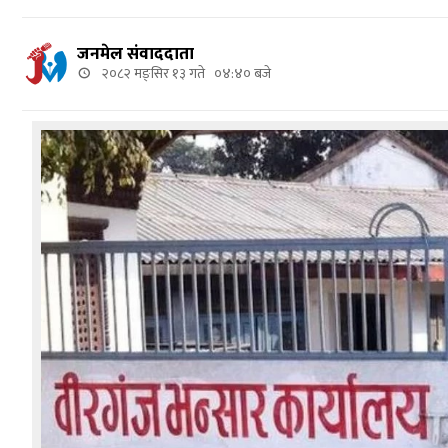
जनमेल संवाददाता
२०८२ मङ्सिर १३ गते ०४:४० बजे