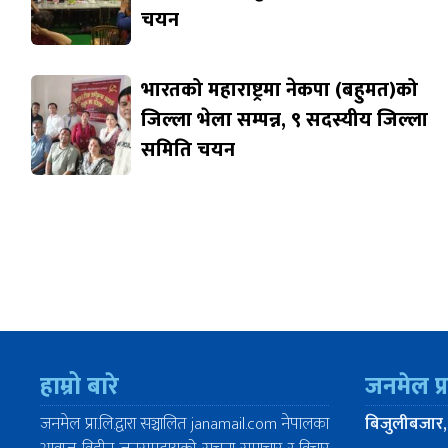
चयन
भारतको महाराष्ट्रमा नेकपा (बहुमत)को
जिल्ला भेला सम्पन्न, ९ सदस्यीय जिल्ला
समिति चयन
हाम्रो बारे
जनमेल प्
जनमेल प्रा.लि.द्वारा सञ्चालित janamail.com नेपालका
बिजुलीबजार,