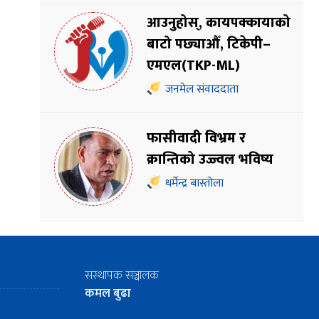
आउनुहोस्, कायपक्कायाको
बाटो पछ्याऔँ, टिकेपी–
एमएल(TKP-ML)
जनमेल संवाददाता
फासीवादी विभ्रम र
क्रान्तिको उज्ज्वल भविष्य
धर्मेन्द्र बास्तोला
सस्थापक सञ्चालक
कमल बुढा