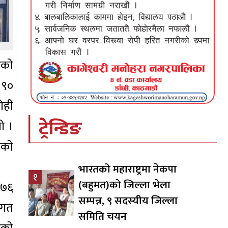
रको
 ९०
ोही
ट्रेन्डिङ
ो ।
एको
भारतको महाराष्ट्रमा नेकपा
१
(बहुमत)को जिल्ला भेला
६७६
सम्पन्न, ९ सदस्यीय जिल्ला
 गत
समिति चयन