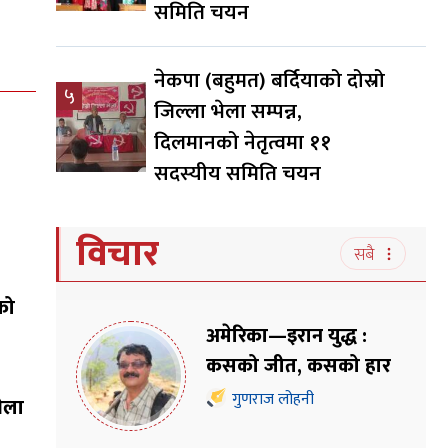
समिति चयन
नेकपा (बहुमत) बर्दियाको दोस्रो
५
जिल्ला भेला सम्पन्न,
दिलमानको नेतृत्वमा ११
सदस्यीय समिति चयन
विचार
सबै
को
अमेरिका—इरान युद्ध :
कसको जीत, कसको हार
गुणराज लोहनी
भेला