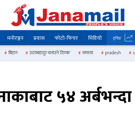
मनोरञ्जन
प्रवास
फोटो-फिचर
भिडियो
ट्रन्डिङ
बिहान
उदयबहादुर चलाउने ‘दिपक’
समस्या
pradesh
 नाकाबाट ५४ अर्बभन्दा