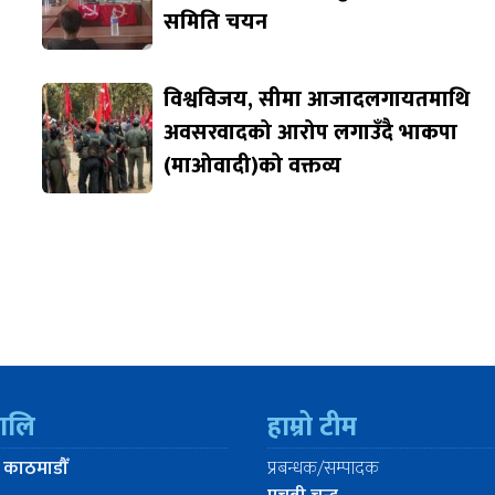
समिति चयन
विश्वविजय, सीमा आजादलगायतमाथि
अवसरवादको आरोप लगाउँदै भाकपा
(माओवादी)को वक्तव्य
रालि
हाम्रो टीम
 काठमाडौँ
प्रबन्धक/सम्पादक