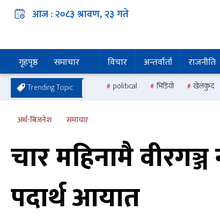
आज :
२०८३ श्रावण, २३
गते
गृहपृष्ठ
समाचार
विचार
अन्तर्वार्ता
राजनीति
political
भिडियो
खेलकुद
Trending Topic
अर्थ-बिजनेश
समाचार
चार महिनामै वीरगञ्ज
पदार्थ आयात