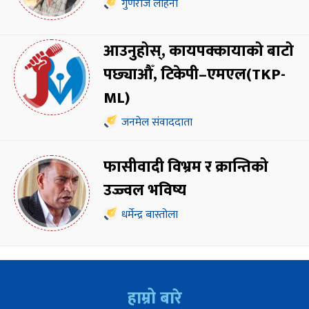
गुणराज लोहनी
आउनुहोस्, कायपक्कायाको बाटो
पछ्याऔँ, टिकेपी–एमएल(TKP-
ML)
जनमेल संवाददाता
फासीवादी विभ्रम र क्रान्तिको
उज्ज्वल भविष्य
धर्मेन्द्र बास्तोला
हाम्रो बारे