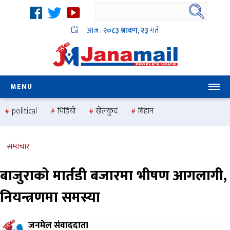
आज :
२०८३ श्रावण, २३
गते
MENU
political
भिडियो
खेलकुद
बिहान
उदयबहादुर चलाउने ‘दिपक’
समस्या
pradesh
one
national
health
समाचार
बाजुराको मार्तडी बजारमा भीषण आगलागी,
नियन्त्रणमा समस्या
जनमेल संवाददाता