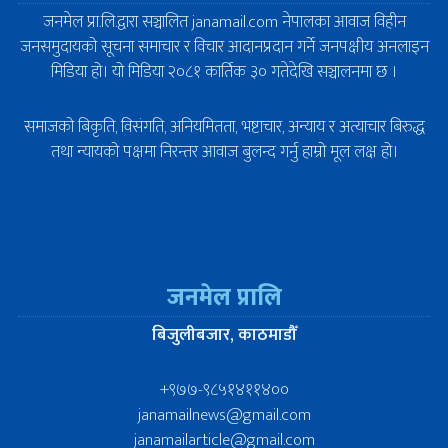
जनमेल प्रा.लि.द्वारा सञ्चालित janamail.com नेपालका आवाज विहीन
जनसमुदायको सूचना समाचार र विचार आदानप्रदान गर्ने जनपक्षीय अनलाइन
मिडिया हो। यो मिडिया २०८१ कार्तिक ३० गतेदेखि सञ्चालनमा छ ।
समाजको बिकृति, विसंगति, अनियमितता, भष्टाचार, अन्याय र अत्याचार बिरुद्ध
तथा न्यायको पक्षमा निरन्तर आवाज बुलन्द गर्नु हाम्रो मूल लक्ष हो।
जनमेल प्रालि
बिजुलीबजार, काठमाडौँ
+९७७-९८५१४११४००
janamailnews@gmail.com
janamailarticle@gmail.com