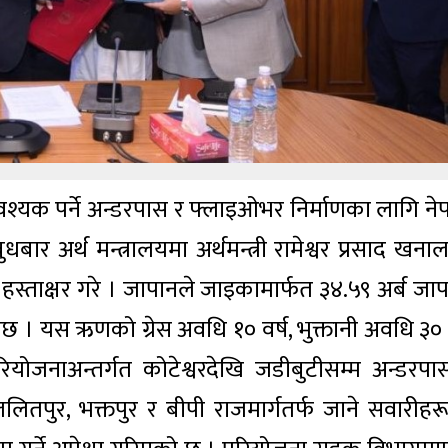
आवश्यक पर्ने अन्डरपास र फ्लाइओभर निर्माणका लागि ने
अर्थ मन्त्रालयमा अर्थमन्त्री रामेश्वर प्रसाद खना
हस्ताक्षर गरे । जापानले जाइकामार्फत ३४.५९ अर्ब जाप
छ । यस ऋणको ग्रेस अवधि १० वर्ष, भुक्तानी अवधि ३० व
ियोजनाअन्तर्गत कोटेश्वरदेखि जडीबुटीसम्म अन्डरपा
ितपुर, भक्तपुर र बीपी राजमार्गतर्फ जाने सवारीहर