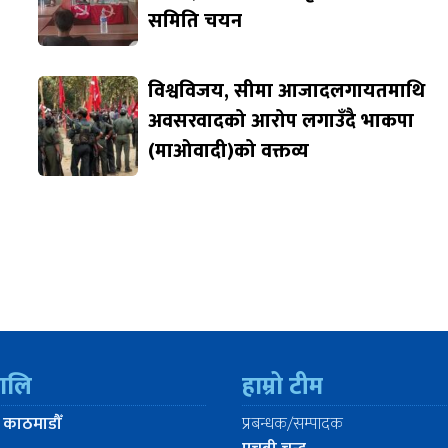
समिति चयन
विश्वविजय, सीमा आजादलगायतमाथि
अवसरवादको आरोप लगाउँदै भाकपा
(माओवादी)को वक्तव्य
रालि
हाम्रो टीम
 काठमाडौँ
प्रबन्धक/सम्पादक