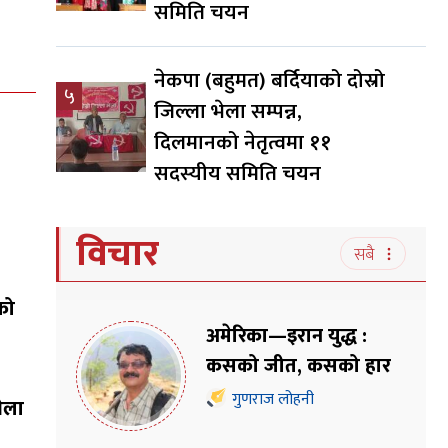
समिति चयन
नेकपा (बहुमत) बर्दियाको दोस्रो
५
जिल्ला भेला सम्पन्न,
दिलमानको नेतृत्वमा ११
सदस्यीय समिति चयन
विचार
सबै
को
अमेरिका—इरान युद्ध :
कसको जीत, कसको हार
गुणराज लोहनी
भेला