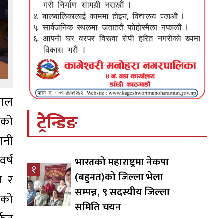
पाल
ट्रेन्डिङ
लको
ानी
र्ष
भारतको महाराष्ट्रमा नेकपा
१
(बहुमत)को जिल्ला भेला
स र
सम्पन्न, ९ सदस्यीय जिल्ला
ूको
समिति चयन