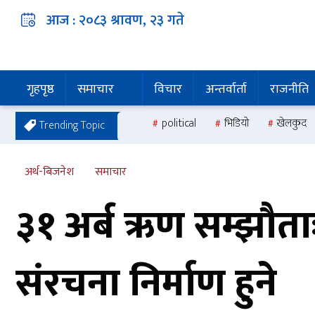
आज :
२०८३ श्रावण, २३
गते
गृहपृष्ठ
समाचार
विचार
अन्तर्वार्ता
राजनीति
political
भिडियो
खेलकुद
Trending Topic
अर्थ-बिजनेश
समाचार
३१ अर्ब ऋण सम्झौता
संरचना निर्माण हुने