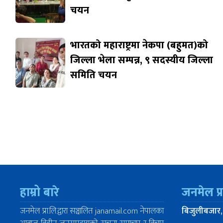
चयन
भारतको महाराष्ट्रमा नेकपा (बहुमत)को
जिल्ला भेला सम्पन्न, ९ सदस्यीय जिल्ला
समिति चयन
हाम्रो बारे
जनमेल प्
जनमेल प्रा.लि.द्वारा सञ्चालित janamail.com नेपालका
बिजुलीबजार,