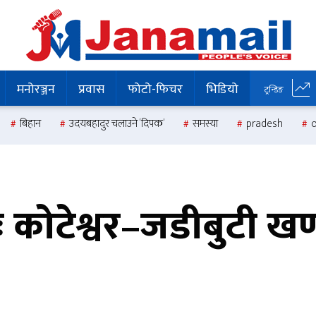
मनोरञ्जन
प्रवास
फोटो-फिचर
भिडियो
ट्रन्डिङ
बिहान
उदयबहादुर चलाउने ‘दिपक’
समस्या
pradesh
ः कोटेश्वर–जडीबुटी ख