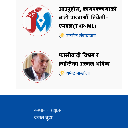
आउनुहोस्, कायपक्कायाको
बाटो पछ्याऔँ, टिकेपी–
एमएल(TKP-ML)
जनमेल संवाददाता
फासीवादी विभ्रम र
क्रान्तिको उज्ज्वल भविष्य
धर्मेन्द्र बास्तोला
सस्थापक सञ्चालक
कमल बुढा