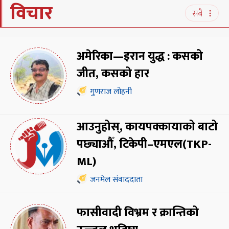
विचार
सबै
अमेरिका—इरान युद्ध : कसको
जीत, कसको हार
गुणराज लोहनी
आउनुहोस्, कायपक्कायाको बाटो
पछ्याऔँ, टिकेपी–एमएल(TKP-
ML)
जनमेल संवाददाता
फासीवादी विभ्रम र क्रान्तिको