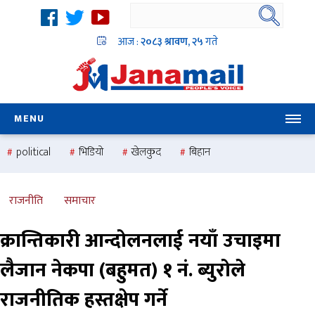
आज :
२०८३ श्रावण, २५
गते
MENU
political
भिडियो
खेलकुद
बिहान
उदयबहादुर चलाउने ‘दिपक’
समस्या
pradesh
one
national
health
राजनीति
समाचार
क्रान्तिकारी आन्दोलनलाई नयाँ उचाइमा
लैजान नेकपा (बहुमत) १ नं. ब्युरोले
राजनीतिक हस्तक्षेप गर्ने