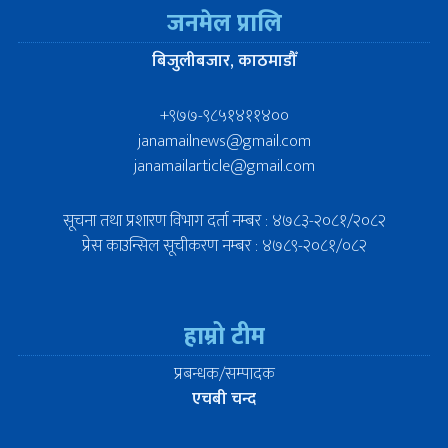
जनमेल प्रालि
बिजुलीबजार, काठमाडौँ
+९७७-९८५१४११४००
janamailnews@gmail.com
janamailarticle@gmail.com
सूचना तथा प्रशारण विभाग दर्ता नम्बर : ४७८३-२०८१/२०८२
प्रेस काउन्सिल सूचीकरण नम्बर : ४७८९-२०८१/०८२
हाम्रो टीम
प्रबन्धक/सम्पादक
एचबी चन्द