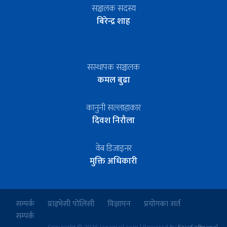
सञ्चालक सदस्य
बिरेन्द्र शाह
सस्थापक सञ्चालक
कमल बुढा
कानुनी सल्लाहाकार
दिवश निरौला
वेब डिजाइनर
मुक्ति अधिकारी
सम्पर्क
प्राइभेसी पोलिसी
विज्ञापन
प्रयोगका सर्त
सम्पर्क
Copyright © 2025 janamail.com | Powered By
EasySoftnepal