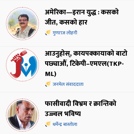
अमेरिका—इरान युद्ध : कसको
जीत, कसको हार
गुणराज लोहनी
आउनुहोस्, कायपक्कायाको बाटो
पछ्याऔँ, टिकेपी–एमएल(TKP-
ML)
जनमेल संवाददाता
फासीवादी विभ्रम र क्रान्तिको
उज्ज्वल भविष्य
धर्मेन्द्र बास्तोला