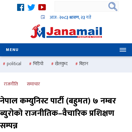
आज :
२०८३ श्रावण, २३
गते
MENU
political
भिडियो
खेलकुद
बिहान
उदयबहादुर चलाउने ‘दिपक’
समस्या
pradesh
one
national
health
राजनीति
समाचार
नेपाल कम्युनिस्ट पार्टी (बहुमत) ७ नम्बर
ब्युरोको राजनीतिक–वैचारिक प्रशिक्षण
सम्पन्न