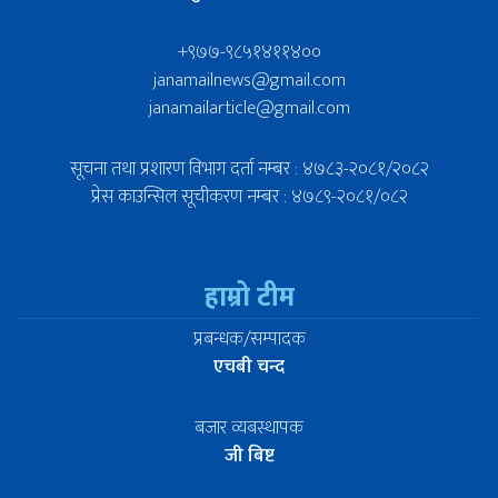
+९७७-९८५१४११४००
janamailnews@gmail.com
janamailarticle@gmail.com
सूचना तथा प्रशारण विभाग दर्ता नम्बर : ४७८३-२०८१/२०८२
प्रेस काउन्सिल सूचीकरण नम्बर : ४७८९-२०८१/०८२
हाम्रो टीम
प्रबन्धक/सम्पादक
एचबी चन्द
बजार व्यबस्थापक
जी बिष्ट