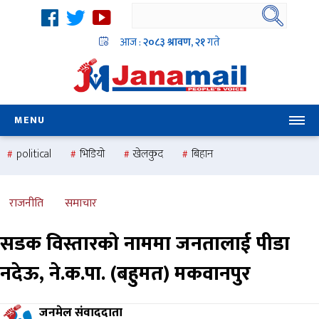
आज :
२०८३ श्रावण, २१
गते
MENU
political
भिडियो
खेलकुद
बिहान
उदयबहादुर चलाउने ‘दिपक’
समस्या
pradesh
one
national
health
राजनीति
समाचार
सडक विस्तारको नाममा जनतालाई पीडा
नदेऊ, ने.क.पा. (बहुमत) मकवानपुर
जनमेल संवाददाता