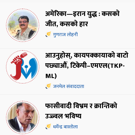
अमेरिका—इरान युद्ध : कसको
जीत, कसको हार
गुणराज लोहनी
आउनुहोस्, कायपक्कायाको बाटो
पछ्याऔँ, टिकेपी–एमएल(TKP-
ML)
जनमेल संवाददाता
फासीवादी विभ्रम र क्रान्तिको
उज्ज्वल भविष्य
धर्मेन्द्र बास्तोला