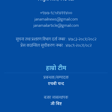
+९७७-९८५१४११४००
janamailnews@gmail.com
janamailarticle@gmail.com
सूचना तथा प्रशारण विभाग दर्ता नम्बर : ४७८३-२०८१/२०८२
प्रेस काउन्सिल सूचीकरण नम्बर : ४७८९-२०८१/०८२
हाम्रो टीम
प्रबन्धक/सम्पादक
एचबी चन्द
बजार व्यबस्थापक
जी बिष्ट