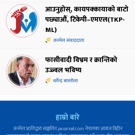
आउनुहोस्, कायपक्कायाको बाटो
पछ्याऔँ, टिकेपी–एमएल(TKP-
ML)
जनमेल संवाददाता
फासीवादी विभ्रम र क्रान्तिको
उज्ज्वल भविष्य
धर्मेन्द्र बास्तोला
हाम्रो बारे
जनमेल प्रा.लि.द्वारा सञ्चालित janamail.com नेपालका आवाज विहीन