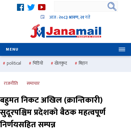
आज :
२०८३ श्रावण, २१
गते
MENU
political
भिडियो
खेलकुद
बिहान
उदयबहादुर चलाउने ‘दिपक’
समस्या
pradesh
one
national
health
राजनीति
समाचार
बहुमत निकट अखिल (क्रान्तिकारी)
सुदूरपश्चिम प्रदेशको बैठक महत्वपूर्ण
निर्णयसहित सम्पन्न