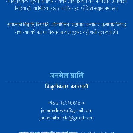
जनसमुदायको सूचना समाचार र विचार आदानप्रदान गर्ने जनपक्षीय अनलाइन
मिडिया हो। यो मिडिया २०८१ कार्तिक ३० गतेदेखि सञ्चालनमा छ ।
समाजको बिकृति, विसंगति, अनियमितता, भष्टाचार, अन्याय र अत्याचार बिरुद्ध
तथा न्यायको पक्षमा निरन्तर आवाज बुलन्द गर्नु हाम्रो मूल लक्ष हो।
जनमेल प्रालि
बिजुलीबजार, काठमाडौँ
+९७७-९८५१४११४००
janamailnews@gmail.com
janamailarticle@gmail.com