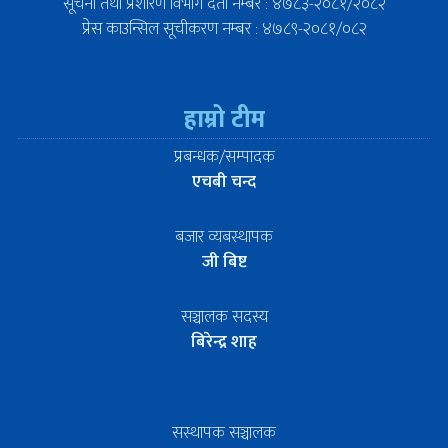
सूचना तथा प्रशारण विभाग दर्ता नम्बर : ४७८३-२०८१/२०८२
प्रेस काउन्सिल सूचीकरण नम्बर : ४७८९-२०८१/०८२
हाम्रो टीम
प्रबन्धक/सम्पादक
एचबी चन्द
बजार व्यबस्थापक
जी बिष्ट
सञ्चालक सदस्य
बिरेन्द्र शाह
सस्थापक सञ्चालक