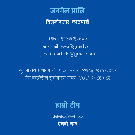
जनमेल प्रालि
बिजुलीबजार, काठमाडौँ
+९७७-९८५१४११४००
janamailnews@gmail.com
janamailarticle@gmail.com
सूचना तथा प्रशारण विभाग दर्ता नम्बर : ४७८३-२०८१/२०८२
प्रेस काउन्सिल सूचीकरण नम्बर : ४७८९-२०८१/०८२
हाम्रो टीम
प्रबन्धक/सम्पादक
एचबी चन्द