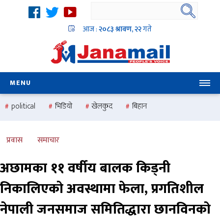
आज :
२०८३ श्रावण, २२
गते
MENU
political
भिडियो
खेलकुद
बिहान
उदयबहादुर चलाउने ‘दिपक’
समस्या
pradesh
one
national
health
प्रवास
समाचार
अछामका ११ वर्षीय बालक किड्नी
निकालिएको अवस्थामा फेला, प्रगतिशील
नेपाली जनसमाज समितिद्धारा छानविनको