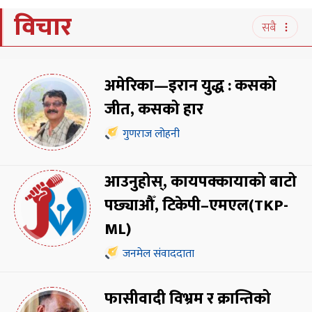
विचार
सबै
अमेरिका—इरान युद्ध : कसको
जीत, कसको हार
गुणराज लोहनी
आउनुहोस्, कायपक्कायाको बाटो
पछ्याऔँ, टिकेपी–एमएल(TKP-
ML)
जनमेल संवाददाता
फासीवादी विभ्रम र क्रान्तिको