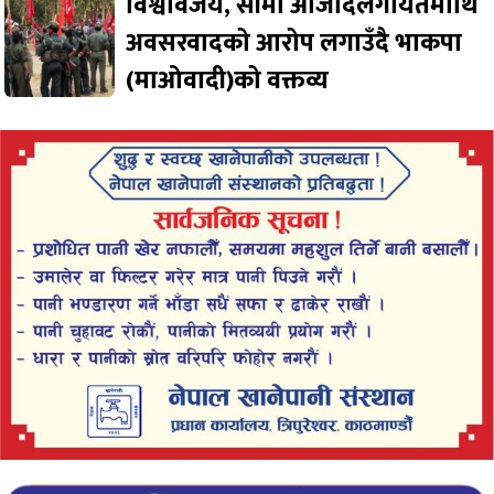
विश्वविजय, सीमा आजादलगायतमाथि
अवसरवादको आरोप लगाउँदै भाकपा
(माओवादी)को वक्तव्य