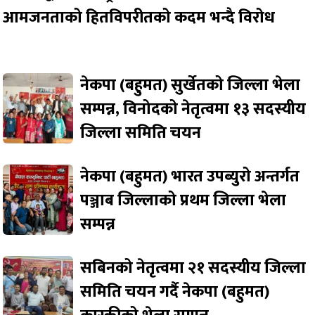
आमजनताको हितविपरीतको कदम भन्दै विरोध
नेकपा (बहुमत) सुर्खेतको जिल्ला भेला
सम्पन्न, विनोदको नेतृत्वमा १३ सदस्यीय
जिल्ला समिति चयन
नेकपा (बहुमत) भारत उपब्युरो अन्तर्गत
पञ्जाब जिल्लाको प्रथम जिल्ला भेला
सम्पन्न
सबिनको नेतृत्वमा २१ सदस्यीय जिल्ला
समिति चयन गर्दै नेकपा (बहुमत)