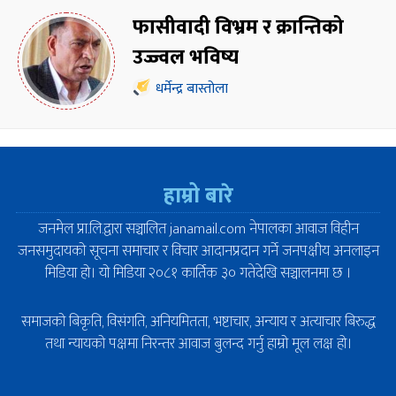
फासीवादी विभ्रम र क्रान्तिको
उज्ज्वल भविष्य
धर्मेन्द्र बास्तोला
हाम्रो बारे
जनमेल प्रा.लि.द्वारा सञ्चालित janamail.com नेपालका आवाज विहीन
जनसमुदायको सूचना समाचार र विचार आदानप्रदान गर्ने जनपक्षीय अनलाइन
मिडिया हो। यो मिडिया २०८१ कार्तिक ३० गतेदेखि सञ्चालनमा छ ।
समाजको बिकृति, विसंगति, अनियमितता, भष्टाचार, अन्याय र अत्याचार बिरुद्ध
तथा न्यायको पक्षमा निरन्तर आवाज बुलन्द गर्नु हाम्रो मूल लक्ष हो।