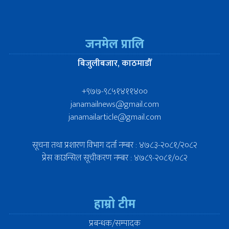
जनमेल प्रालि
बिजुलीबजार, काठमाडौँ
+९७७-९८५१४११४००
janamailnews@gmail.com
janamailarticle@gmail.com
सूचना तथा प्रशारण विभाग दर्ता नम्बर : ४७८३-२०८१/२०८२
प्रेस काउन्सिल सूचीकरण नम्बर : ४७८९-२०८१/०८२
हाम्रो टीम
प्रबन्धक/सम्पादक