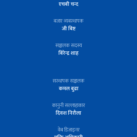
एचबी चन्द
बजार व्यबस्थापक
जी बिष्ट
सञ्चालक सदस्य
बिरेन्द्र शाह
सस्थापक सञ्चालक
कमल बुढा
कानुनी सल्लाहाकार
दिवश निरौला
वेब डिजाइनर