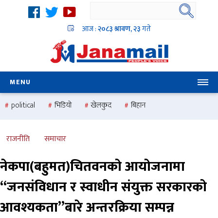
आज :
२०८३ श्रावण, २३
गते
MENU
political
भिडियो
खेलकुद
बिहान
उदयबहादुर चलाउने ‘दिपक’
समस्या
pradesh
one
national
health
राजनीति
समाचार
नेकपा(बहुमत)चितवनको आयोजनामा
“जनसंविधान र स्वाधीन संयुक्त सरकारको
आवश्यकता”बारे अन्तरक्रिया सम्पन्न