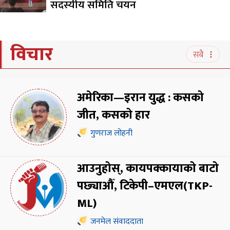
सदस्यीय समिति चयन
विचार
सबै
अमेरिका—इरान युद्ध : कसको
जीत, कसको हार
गुणराज लोहनी
आउनुहोस्, कायपक्कायाको बाटो
पछ्याऔँ, टिकेपी–एमएल(TKP-
ML)
जनमेल संवाददाता