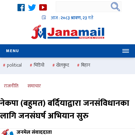
आज :
२०८३ श्रावण, २३
गते
MENU
political
भिडियो
खेलकुद
बिहान
उदयबहादुर चलाउने ‘दिपक’
समस्या
pradesh
one
national
health
राजनीति
समाचार
नेकपा (बहुमत) बर्दियाद्वारा जनसंविधानका
लागि जनसंघर्ष अभियान सुरु
जनमेल संवाददाता