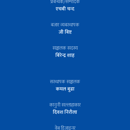
प्रबन्धक/सम्पादक
एचबी चन्द
बजार व्यबस्थापक
जी बिष्ट
सञ्चालक सदस्य
बिरेन्द्र शाह
सस्थापक सञ्चालक
कमल बुढा
कानुनी सल्लाहाकार
दिवश निरौला
वेब डिजाइनर