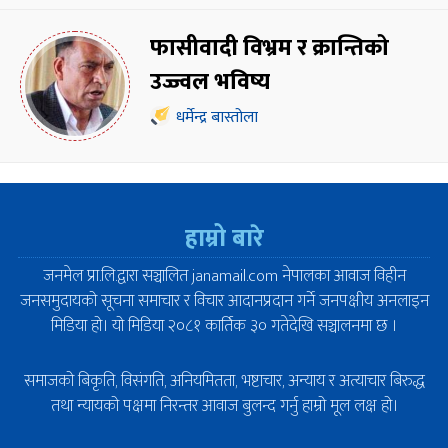
फासीवादी विभ्रम र क्रान्तिको
उज्ज्वल भविष्य
धर्मेन्द्र बास्तोला
हाम्रो बारे
जनमेल प्रा.लि.द्वारा सञ्चालित janamail.com नेपालका आवाज विहीन
जनसमुदायको सूचना समाचार र विचार आदानप्रदान गर्ने जनपक्षीय अनलाइन
मिडिया हो। यो मिडिया २०८१ कार्तिक ३० गतेदेखि सञ्चालनमा छ ।
समाजको बिकृति, विसंगति, अनियमितता, भष्टाचार, अन्याय र अत्याचार बिरुद्ध
तथा न्यायको पक्षमा निरन्तर आवाज बुलन्द गर्नु हाम्रो मूल लक्ष हो।