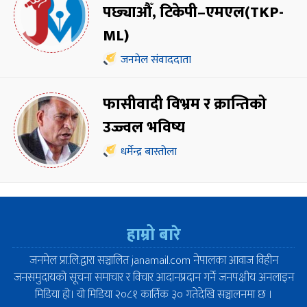
पछ्याऔँ, टिकेपी–एमएल(TKP-
ML)
जनमेल संवाददाता
फासीवादी विभ्रम र क्रान्तिको
उज्ज्वल भविष्य
धर्मेन्द्र बास्तोला
हाम्रो बारे
जनमेल प्रा.लि.द्वारा सञ्चालित janamail.com नेपालका आवाज विहीन
जनसमुदायको सूचना समाचार र विचार आदानप्रदान गर्ने जनपक्षीय अनलाइन
मिडिया हो। यो मिडिया २०८१ कार्तिक ३० गतेदेखि सञ्चालनमा छ ।