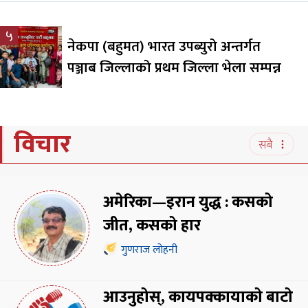
५
नेकपा (बहुमत) भारत उपब्युरो अन्तर्गत
पञ्जाब जिल्लाको प्रथम जिल्ला भेला सम्पन्न
विचार
सबै
अमेरिका—इरान युद्ध : कसको
जीत, कसको हार
गुणराज लोहनी
आउनुहोस्, कायपक्कायाको बाटो