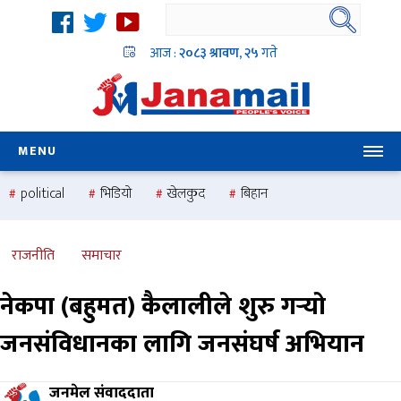
आज :
२०८३ श्रावण, २५
गते
MENU
political
भिडियो
खेलकुद
बिहान
उदयबहादुर चलाउने ‘दिपक’
समस्या
pradesh
one
national
health
राजनीति
समाचार
नेकपा (बहुमत) कैलालीले शुरु गर्‍यो
जनसंविधानका लागि जनसंघर्ष अभियान
जनमेल संवाददाता