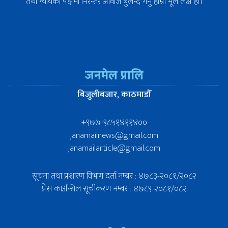
तथा न्यायको पक्षमा निरन्तर आवाज बुलन्द गर्नु हाम्रो मूल लक्ष हो।
जनमेल प्रालि
बिजुलीबजार, काठमाडौँ
+९७७-९८५१४११४००
janamailnews@gmail.com
janamailarticle@gmail.com
सूचना तथा प्रशारण विभाग दर्ता नम्बर : ४७८३-२०८१/२०८२
प्रेस काउन्सिल सूचीकरण नम्बर : ४७८९-२०८१/०८२