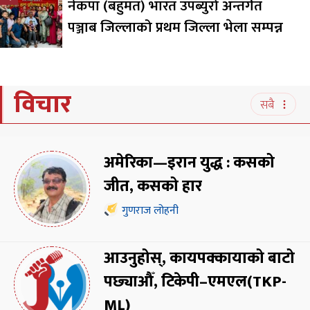
नेकपा (बहुमत) भारत उपब्युरो अन्तर्गत
पञ्जाब जिल्लाको प्रथम जिल्ला भेला सम्पन्न
विचार
सबै
अमेरिका—इरान युद्ध : कसको
जीत, कसको हार
गुणराज लोहनी
आउनुहोस्, कायपक्कायाको बाटो
पछ्याऔँ, टिकेपी–एमएल(TKP-
ML)