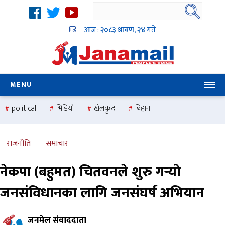
आज :
२०८३ श्रावण, २४
गते
MENU
political
भिडियो
खेलकुद
बिहान
उदयबहादुर चलाउने ‘दिपक’
समस्या
pradesh
one
national
health
राजनीति
समाचार
नेकपा (बहुमत) चितवनले शुरु गर्‍यो
जनसंविधानका लागि जनसंघर्ष अभियान
जनमेल संवाददाता