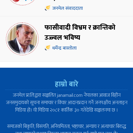
जनमेल संवाददाता
फासीवादी विभ्रम र क्रान्तिको
उज्ज्वल भविष्य
धर्मेन्द्र बास्तोला
हाम्रो बारे
जनमेल प्रा.लि.द्वारा सञ्चालित janamail.com नेपालका आवाज विहीन
जनसमुदायको सूचना समाचार र विचार आदानप्रदान गर्ने जनपक्षीय अनलाइन
मिडिया हो। यो मिडिया २०८१ कार्तिक ३० गतेदेखि सञ्चालनमा छ ।
समाजको बिकृति, विसंगति, अनियमितता, भष्टाचार, अन्याय र अत्याचार बिरुद्ध