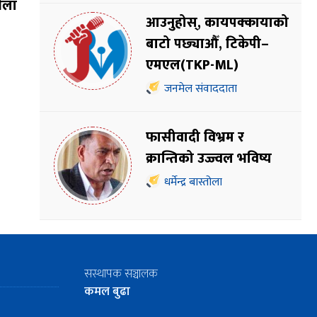
भेला
आउनुहोस्, कायपक्कायाको
बाटो पछ्याऔँ, टिकेपी–
एमएल(TKP-ML)
जनमेल संवाददाता
फासीवादी विभ्रम र
क्रान्तिको उज्ज्वल भविष्य
धर्मेन्द्र बास्तोला
सस्थापक सञ्चालक
कमल बुढा