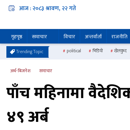
आज :
२०८३ श्रावण, २२
गते
गृहपृष्ठ
समाचार
विचार
अन्तर्वार्ता
राजनीति
political
भिडियो
खेलकुद
Trending Topic
अर्थ-बिजनेश
समाचार
पाँच महिनामा वैदेशिक 
४९ अर्ब