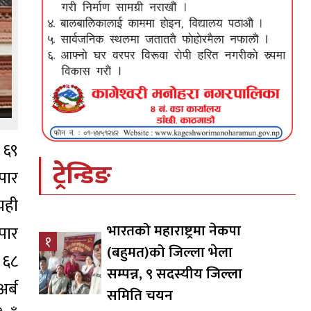
 ६९
ट्रेन्डिङ
पार
यही
भारतको महाराष्ट्रमा नेकपा
पार
१
(बहुमत)को जिल्ला भेला
 ६८
सम्पन्न, ९ सदस्यीय जिल्ला
र्ब
समिति चयन