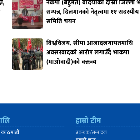
न,
नेकपा (बहुमत) बर्दियाको दोस्रो जिल्ला 
ि
सम्पन्न, दिलमानको नेतृत्वमा ११ सदस्यीय
समिति चयन
विश्वविजय, सीमा आजादलगायतमाथि
अवसरवादको आरोप लगाउँदै भाकपा
(माओवादी)को वक्तव्य
रालि
हाम्रो टीम
 काठमाडौँ
प्रबन्धक/सम्पादक