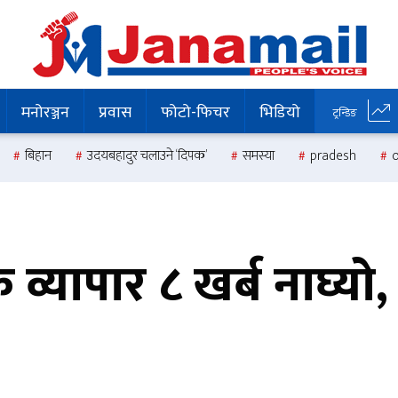
मनोरञ्जन
प्रवास
फोटो-फिचर
भिडियो
ट्रन्डिङ
बिहान
उदयबहादुर चलाउने ‘दिपक’
समस्या
pradesh
व्यापार ८ खर्ब नाघ्यो,