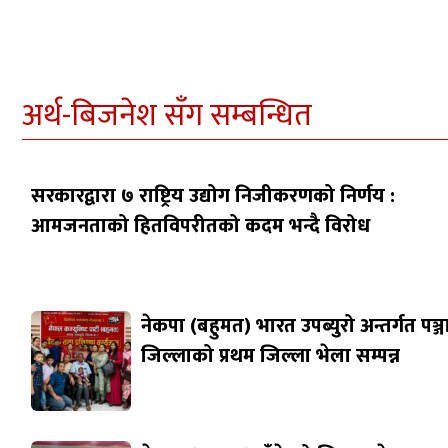
अर्थ-बिजनेश सँग सम्बन्धित
सरकारद्वारा ७ राष्ट्रिय उद्योग निजीकरणको निर्णय :
आमजनताको हितविपरीतको कदम भन्दै विरोध
नेकपा (बहुमत) भारत उपब्युरो अन्तर्गत पञ्
जिल्लाको प्रथम जिल्ला भेला सम्पन्न