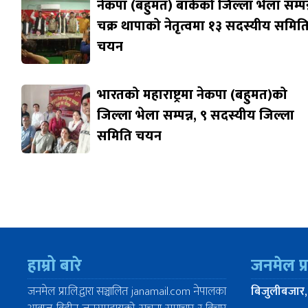
नेकपा (बहुमत) बाँकेको जिल्ला भेला सम्पन्
चक्र थापाको नेतृत्वमा १३ सदस्यीय समित
चयन
भारतको महाराष्ट्रमा नेकपा (बहुमत)को
जिल्ला भेला सम्पन्न, ९ सदस्यीय जिल्ला
समिति चयन
हाम्रो बारे
जनमेल प्
जनमेल प्रा.लि.द्वारा सञ्चालित janamail.com नेपालका
बिजुलीबजार,