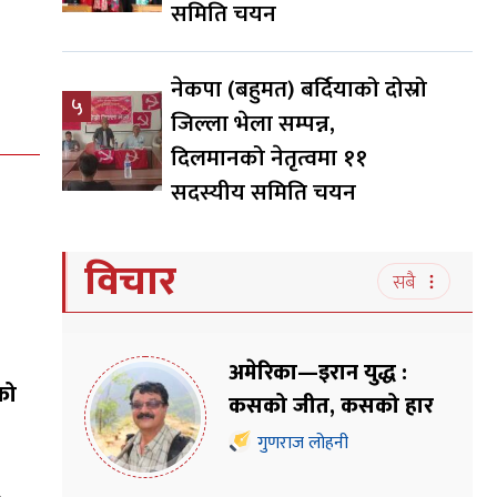
समिति चयन
नेकपा (बहुमत) बर्दियाको दोस्रो
५
जिल्ला भेला सम्पन्न,
दिलमानको नेतृत्वमा ११
सदस्यीय समिति चयन
विचार
सबै
अमेरिका—इरान युद्ध :
को
कसको जीत, कसको हार
गुणराज लोहनी