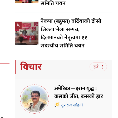
समिति चयन
नेकपा (बहुमत) बर्दियाको दोस्रो
५
जिल्ला भेला सम्पन्न,
दिलमानको नेतृत्वमा ११
सदस्यीय समिति चयन
विचार
सबै
अमेरिका—इरान युद्ध :
कसको जीत, कसको हार
गुणराज लोहनी