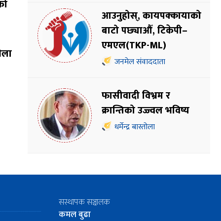
को
आउनुहोस्, कायपक्कायाको
बाटो पछ्याऔँ, टिकेपी–
एमएल(TKP-ML)
भेला
जनमेल संवाददाता
फासीवादी विभ्रम र
क्रान्तिको उज्ज्वल भविष्य
धर्मेन्द्र बास्तोला
सस्थापक सञ्चालक
कमल बुढा