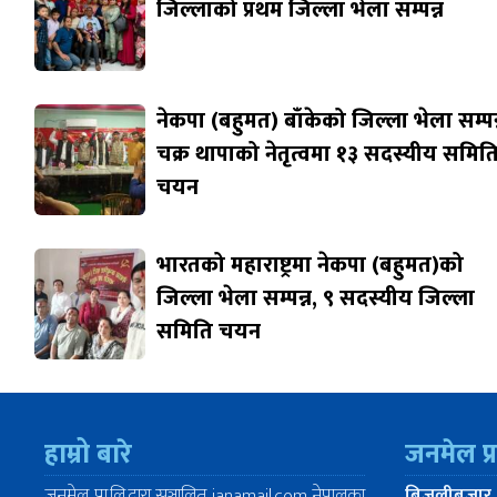
जिल्लाको प्रथम जिल्ला भेला सम्पन्न
नेकपा (बहुमत) बाँकेको जिल्ला भेला सम्पन्
चक्र थापाको नेतृत्वमा १३ सदस्यीय समित
चयन
भारतको महाराष्ट्रमा नेकपा (बहुमत)को
जिल्ला भेला सम्पन्न, ९ सदस्यीय जिल्ला
समिति चयन
हाम्रो बारे
जनमेल प्
जनमेल प्रा.लि.द्वारा सञ्चालित janamail.com नेपालका
बिजुलीबजार,