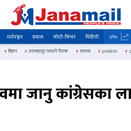
मनोरञ्जन
प्रवास
फोटो-फिचर
भिडियो
ट्रन्डिङ
बिहान
उदयबहादुर चलाउने ‘दिपक’
समस्या
pradesh
मा जानु कांग्रेसका ला