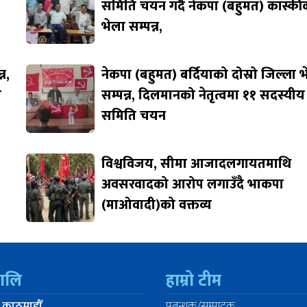
समिति चयन गर्दै नेकपा (बहुमत) कास्की
भेला सम्पन्न,
न,
नेकपा (बहुमत) बर्दियाको दोस्रो जिल्ला 
ि
सम्पन्न, दिलमानको नेतृत्वमा ११ सदस्यीय
समिति चयन
विश्वविजय, सीमा आजादलगायतमाथि
अवसरवादको आरोप लगाउँदै भाकपा
(माओवादी)को वक्तव्य
रालि
हाम्रो टीम
 काठमाडौँ
प्रबन्धक/सम्पादक