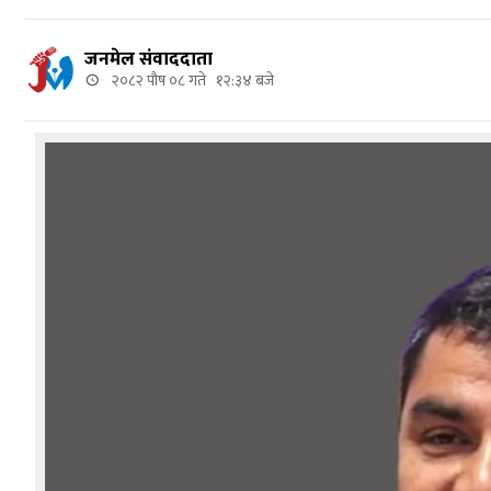
जनमेल संवाददाता
२०८२ पौष ०८ गते १२:३४ बजे