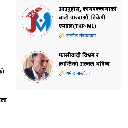
आउनुहोस्, कायपक्कायाको
बाटो पछ्याऔँ, टिकेपी–
एमएल(TKP-ML)
जनमेल संवाददाता
फासीवादी विभ्रम र
क्रान्तिको उज्ज्वल भविष्य
को
धर्मेन्द्र बास्तोला
भेला