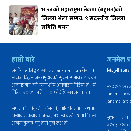
भारतको महाराष्ट्रमा नेकपा (बहुमत)को
जिल्ला भेला सम्पन्न, ९ सदस्यीय जिल्ला
समिति चयन
हाम्रो बारे
जनमेल प्
जनमेल प्रा.लि.द्वारा सञ्चालित janamail.com नेपालका
बिजुलीबजार,
आवाज विहीन जनसमुदायको सूचना समाचार र विचार
आदानप्रदान गर्ने जनपक्षीय अनलाइन मिडिया हो। यो
+९७७-९८५१
मिडिया २०८१ कार्तिक ३० गतेदेखि सञ्चालनमा छ ।
janamailne
janamailart
समाजको बिकृति, विसंगति, अनियमितता, भष्टाचार,
अन्याय र अत्याचार बिरुद्ध तथा न्यायको पक्षमा निरन्तर
सूचना तथा 
आवाज बुलन्द गर्नु हाम्रो मूल लक्ष हो।
४७८३-२०८१/