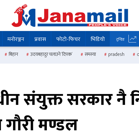
मनोरञ्जन
प्रवास
फोटो-फिचर
भिडियो
ट्रन्डिङ
बिहान
उदयबहादुर चलाउने ‘दिपक’
समस्या
pradesh
ाधीन संयुक्त सरकार नै
ा गौरी मण्डल