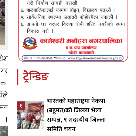
धेश
नगर
ट्रेन्डिङ
मका
ँले
भारतको महाराष्ट्रमा नेकपा
१
गमन
(बहुमत)को जिल्ला भेला
।
सम्पन्न, ९ सदस्यीय जिल्ला
समिति चयन