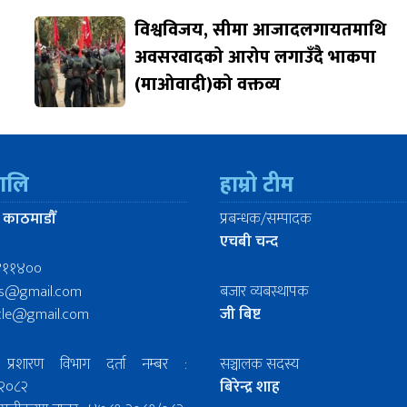
विश्वविजय, सीमा आजादलगायतमाथि
अवसरवादको आरोप लगाउँदै भाकपा
(माओवादी)को वक्तव्य
रालि
हाम्रो टीम
 काठमाडौँ
प्रबन्धक/सम्पादक
एचबी चन्द
४११४००
ws@gmail.com
बजार व्यबस्थापक
icle@gmail.com
जी बिष्ट
प्रशारण विभाग दर्ता नम्बर :
सञ्चालक सदस्य
२०८२
बिरेन्द्र शाह