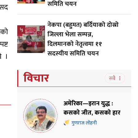
समिति चयन
ंसद
नेकपा (बहुमत) बर्दियाको दोस्रो
५
टको
जिल्ला भेला सम्पन्न,
ष्ट
दिलमानको नेतृत्वमा ११
सदस्यीय समिति चयन
ो ।
विचार
सबै
अमेरिका—इरान युद्ध :
कसको जीत, कसको हार
गुणराज लोहनी