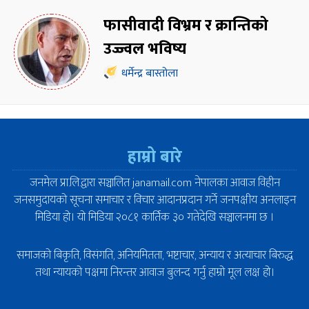
फासीवादी विभ्रम र क्रान्तिको
उज्ज्वल भविष्य
धर्मेन्द्र बास्तोला
हाम्रो बारे
जनमेल प्रा.लि.द्वारा सञ्चालित janamail.com नेपालका आवाज विहीन
जनसमुदायको सूचना समाचार र विचार आदानप्रदान गर्ने जनपक्षीय अनलाइन
मिडिया हो। यो मिडिया २०८१ कार्तिक ३० गतेदेखि सञ्चालनमा छ ।
समाजको बिकृति, विसंगति, अनियमितता, भष्टाचार, अन्याय र अत्याचार बिरुद्ध
तथा न्यायको पक्षमा निरन्तर आवाज बुलन्द गर्नु हाम्रो मूल लक्ष हो।