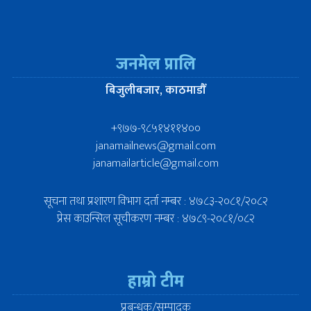
जनमेल प्रालि
बिजुलीबजार, काठमाडौँ
+९७७-९८५१४११४००
janamailnews@gmail.com
janamailarticle@gmail.com
सूचना तथा प्रशारण विभाग दर्ता नम्बर : ४७८३-२०८१/२०८२
प्रेस काउन्सिल सूचीकरण नम्बर : ४७८९-२०८१/०८२
हाम्रो टीम
प्रबन्धक/सम्पादक