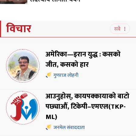
विचार
सबै
अमेरिका—इरान युद्ध : कसको
जीत, कसको हार
गुणराज लोहनी
आउनुहोस्, कायपक्कायाको बाटो
पछ्याऔँ, टिकेपी–एमएल(TKP-
ML)
जनमेल संवाददाता