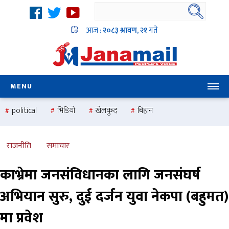
आज :
२०८३ श्रावण, २१
गते
MENU
political
भिडियो
खेलकुद
बिहान
उदयबहादुर चलाउने ‘दिपक’
समस्या
pradesh
one
national
health
राजनीति
समाचार
काभ्रेमा जनसंविधानका लागि जनसंघर्ष
अभियान सुरु, दुई दर्जन युवा नेकपा (बहुमत)
मा प्रवेश