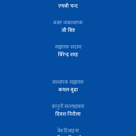
एचबी चन्द
बजार व्यबस्थापक
जी बिष्ट
सञ्चालक सदस्य
बिरेन्द्र शाह
सस्थापक सञ्चालक
कमल बुढा
कानुनी सल्लाहाकार
दिवश निरौला
वेब डिजाइनर