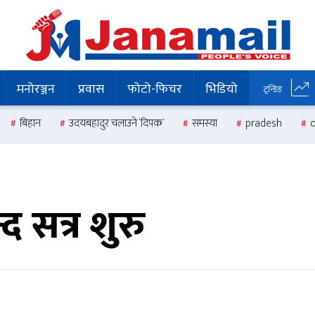
मनोरञ्जन
प्रवास
फोटो-फिचर
भिडियो
ट्रन्डिङ
बिहान
उदयबहादुर चलाउने ‘दिपक’
समस्या
pradesh
द सत्र शुरु