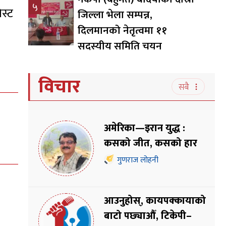
५
स्ट
जिल्ला भेला सम्पन्न,
दिलमानको नेतृत्वमा ११
सदस्यीय समिति चयन
विचार
सबै
अमेरिका—इरान युद्ध :
कसको जीत, कसको हार
गुणराज लोहनी
आउनुहोस्, कायपक्कायाको
बाटो पछ्याऔँ, टिकेपी–