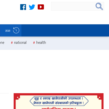
ताजा
one
national
health