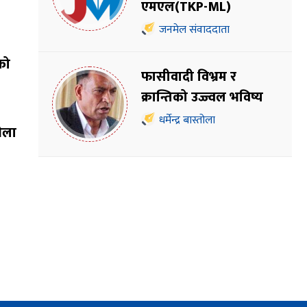
एमएल(TKP-ML)
जनमेल संवाददाता
को
फासीवादी विभ्रम र
क्रान्तिको उज्ज्वल भविष्य
धर्मेन्द्र बास्तोला
भेला