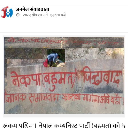
जनमेल संवाददाता
२०८२ पौष १७ गते १२:४० बजे
रूकुम पश्चिम । नेपाल कम्युनिस्ट पार्टी (बहुमत) को ५