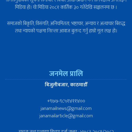
जनसमुदायको सूचना समाचार र विचार आदानप्रदान गर्ने जनपक्षीय अनलाइन
मिडिया हो। यो मिडिया २०८१ कार्तिक ३० गतेदेखि सञ्चालनमा छ ।
समाजको बिकृति, विसंगति, अनियमितता, भष्टाचार, अन्याय र अत्याचार बिरुद्ध
तथा न्यायको पक्षमा निरन्तर आवाज बुलन्द गर्नु हाम्रो मूल लक्ष हो।
जनमेल प्रालि
बिजुलीबजार, काठमाडौँ
+९७७-९८५१४११४००
janamailnews@gmail.com
janamailarticle@gmail.com