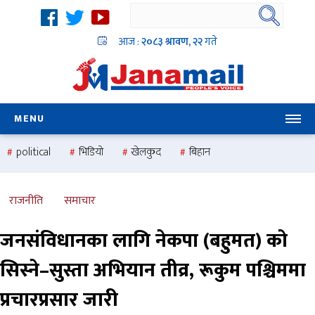
आज :
२०८३ श्रावण, २२
गते
MENU
political
भिडियो
खेलकुद
बिहान
उदयबहादुर चलाउने ‘दिपक’
समस्या
pradesh
one
national
health
राजनीति
समाचार
जनसंविधानका लागि नेकपा (बहुमत) को
सिस्ने–सुस्ता अभियान तीव्र, रूकुम पश्चिममा
प्रचारप्रसार जारी