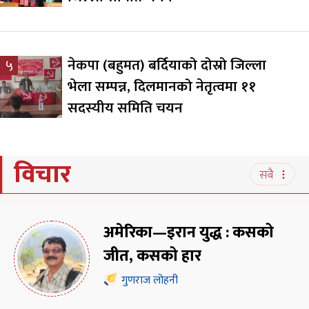
नेकपा (बहुमत) बर्दियाको दोस्रो जिल्ला
५
भेला सम्पन्न, दिलमानको नेतृत्वमा ११
सदस्यीय समिति चयन
विचार
सबै
अमेरिका—इरान युद्ध : कसको
जीत, कसको हार
गुणराज लोहनी