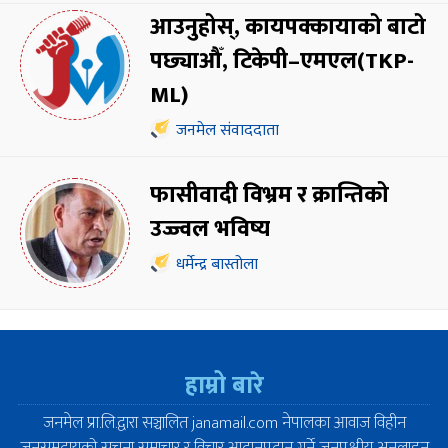
आउनुहोस्, कायपक्कायाको बाटो
पछ्याऔँ, टिकेपी–एमएल(TKP-
ML)
जनमेल संवाददाता
फासीवादी विभ्रम र क्रान्तिको
उज्ज्वल भविष्य
धर्मेन्द्र बास्तोला
हाम्रो बारे
जनमेल प्रा.लि.द्वारा सञ्चालित janamail.com नेपालका आवाज विहीन