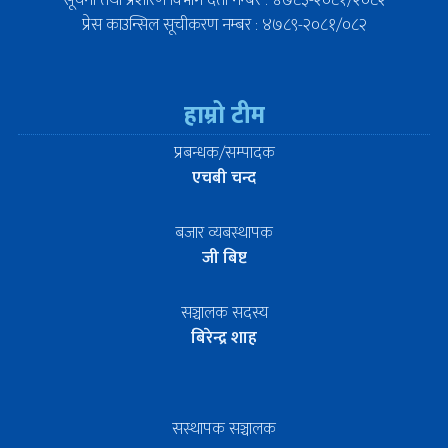
सूचना तथा प्रशारण विभाग दर्ता नम्बर : ४७८३-२०८१/२०८२
प्रेस काउन्सिल सूचीकरण नम्बर : ४७८९-२०८१/०८२
हाम्रो टीम
प्रबन्धक/सम्पादक
एचबी चन्द
बजार व्यबस्थापक
जी बिष्ट
सञ्चालक सदस्य
बिरेन्द्र शाह
सस्थापक सञ्चालक