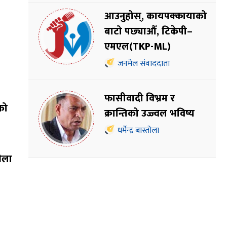
आउनुहोस्, कायपक्कायाको
बाटो पछ्याऔँ, टिकेपी–
एमएल(TKP-ML)
जनमेल संवाददाता
फासीवादी विभ्रम र
को
क्रान्तिको उज्ज्वल भविष्य
धर्मेन्द्र बास्तोला
भेला