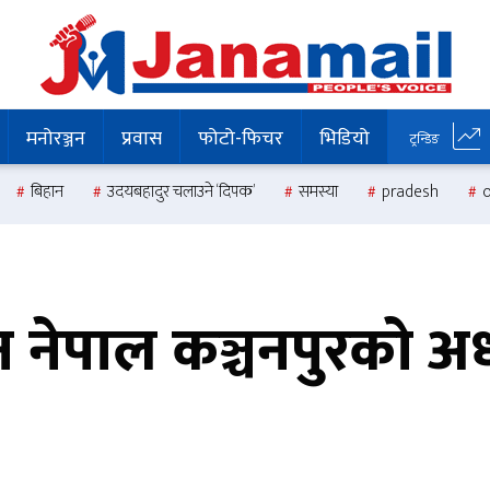
मनोरञ्जन
प्रवास
फोटो-फिचर
भिडियो
ट्रन्डिङ
बिहान
उदयबहादुर चलाउने ‘दिपक’
समस्या
pradesh
ठन नेपाल कञ्चनपुरको अ