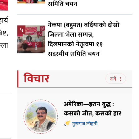
समिति चयन
र्य
नेकपा (बहुमत) बर्दियाको दोस्रो
५
्ट,
जिल्ला भेला सम्पन्न,
दिलमानको नेतृत्वमा ११
्ला
सदस्यीय समिति चयन
विचार
सबै
अमेरिका—इरान युद्ध :
कसको जीत, कसको हार
गुणराज लोहनी