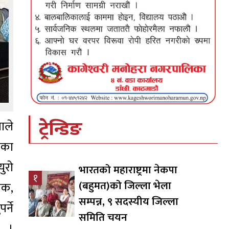
ट्रेन्डिङ
ाले
नका
युरो
भारतको महाराष्ट्रमा नेकपा
१
(बहुमत)को जिल्ला भेला
िक,
सम्पन्न, ९ सदस्यीय जिल्ला
्ने
समिति चयन
।