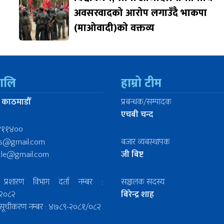
अवसरवादको आरोप लगाउँदै भाकपा
(माओवादी)को वक्तव्य
रालि
हाम्रो टीम
 काठमाडौँ
प्रबन्धक/सम्पादक
एचबी चन्द
४११४००
ws@gmail.com
बजार व्यबस्थापक
icle@gmail.com
जी बिष्ट
प्रशारण विभाग दर्ता नम्बर :
सञ्चालक सदस्य
२०८२
बिरेन्द्र शाह
िल सूचीकरण नम्बर : ४७८९-२०८१/०८२