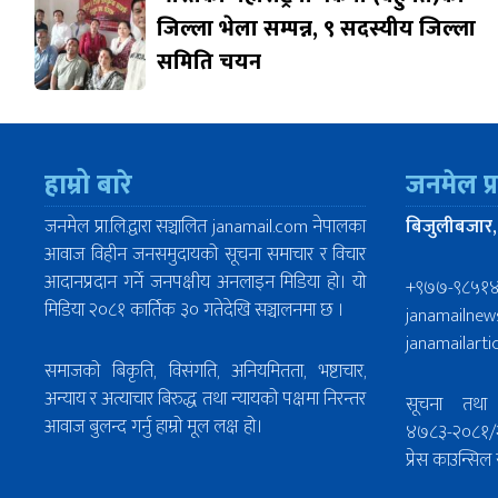
जिल्ला भेला सम्पन्न, ९ सदस्यीय जिल्ला
समिति चयन
हाम्रो बारे
जनमेल प्
जनमेल प्रा.लि.द्वारा सञ्चालित janamail.com नेपालका
बिजुलीबजार,
आवाज विहीन जनसमुदायको सूचना समाचार र विचार
आदानप्रदान गर्ने जनपक्षीय अनलाइन मिडिया हो। यो
+९७७-९८५१
मिडिया २०८१ कार्तिक ३० गतेदेखि सञ्चालनमा छ ।
janamailne
janamailart
समाजको बिकृति, विसंगति, अनियमितता, भष्टाचार,
अन्याय र अत्याचार बिरुद्ध तथा न्यायको पक्षमा निरन्तर
सूचना तथा 
आवाज बुलन्द गर्नु हाम्रो मूल लक्ष हो।
४७८३-२०८१/
प्रेस काउन्स