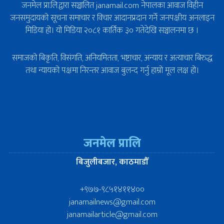
जनमेल प्रा.लि.द्वारा सञ्चालित janamail.com नेपालका आवाज विहीन
जनसमुदायको सूचना समाचार र विचार आदानप्रदान गर्ने जनपक्षीय अनलाइन
मिडिया हो। यो मिडिया २०८१ कार्तिक ३० गतेदेखि सञ्चालनमा छ ।
समाजको बिकृति, विसंगति, अनियमितता, भष्टाचार, अन्याय र अत्याचार बिरुद्ध
तथा न्यायको पक्षमा निरन्तर आवाज बुलन्द गर्नु हाम्रो मूल लक्ष हो।
जनमेल प्रालि
बिजुलीबजार, काठमाडौँ
+९७७-९८५१४११४००
janamailnews@gmail.com
janamailarticle@gmail.com