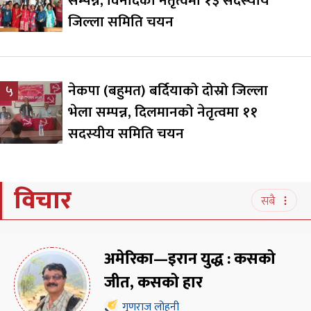
सम्पन्न, विनोदको नेतृत्वमा १३ सदस्यीय
जिल्ला समिति चयन
नेकपा (बहुमत) बर्दियाको दोस्रो जिल्ला
५
भेला सम्पन्न, दिलमानको नेतृत्वमा ११
सदस्यीय समिति चयन
विचार
सबै
अमेरिका—इरान युद्ध : कसको
जीत, कसको हार
गुणराज लोहनी