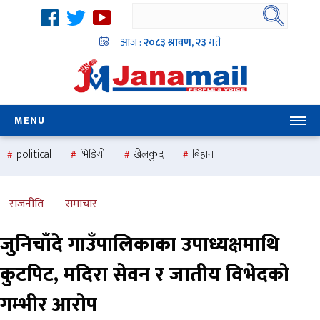
आज :
२०८३ श्रावण, २३
गते
MENU
political
भिडियो
खेलकुद
बिहान
उदयबहादुर चलाउने ‘दिपक’
समस्या
pradesh
one
national
health
राजनीति
समाचार
जुनिचाँदे गाउँपालिकाका उपाध्यक्षमाथि
कुटपिट, मदिरा सेवन र जातीय विभेदको
गम्भीर आरोप