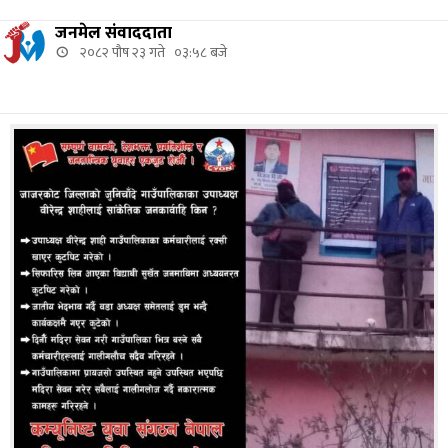
जनमेल संवाददाता
२०८२ पौष २३ गते ०३:५८ बजे