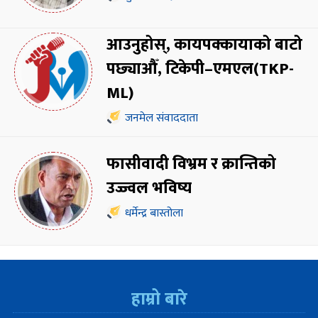
आउनुहोस्, कायपक्कायाको बाटो
पछ्याऔँ, टिकेपी–एमएल(TKP-
ML)
जनमेल संवाददाता
फासीवादी विभ्रम र क्रान्तिको
उज्ज्वल भविष्य
धर्मेन्द्र बास्तोला
हाम्रो बारे