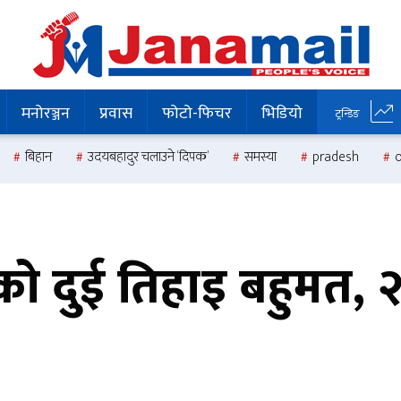
मनोरञ्जन
प्रवास
फोटो-फिचर
भिडियो
ट्रन्डिङ
बिहान
उदयबहादुर चलाउने ‘दिपक’
समस्या
pradesh
ो दुई तिहाइ बहुमत, 