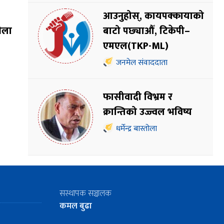
आउनुहोस्, कायपक्कायाको
बाटो पछ्याऔँ, टिकेपी–
भेला
एमएल(TKP-ML)
जनमेल संवाददाता
फासीवादी विभ्रम र
क्रान्तिको उज्ज्वल भविष्य
धर्मेन्द्र बास्तोला
सस्थापक सञ्चालक
कमल बुढा