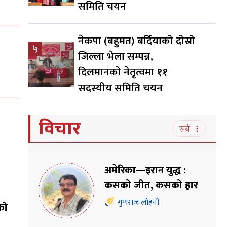
समिति चयन
नेकपा (बहुमत) बर्दियाको दोस्रो
५
जिल्ला भेला सम्पन्न,
दिलमानको नेतृत्वमा ११
सदस्यीय समिति चयन
विचार
सबै
अमेरिका—इरान युद्ध :
कसको जीत, कसको हार
गुणराज लोहनी
को