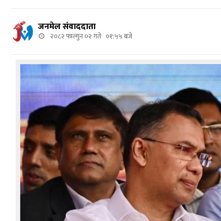
जनमेल संवाददाता
२०८२ फाल्गुन ०२ गते ०१:५५ बजे