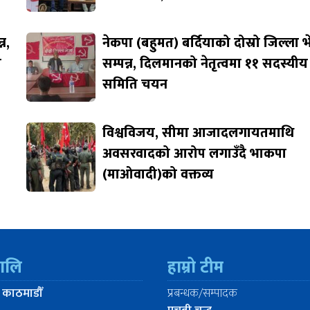
न,
नेकपा (बहुमत) बर्दियाको दोस्रो जिल्ला 
ि
सम्पन्न, दिलमानको नेतृत्वमा ११ सदस्यीय
समिति चयन
विश्वविजय, सीमा आजादलगायतमाथि
अवसरवादको आरोप लगाउँदै भाकपा
(माओवादी)को वक्तव्य
रालि
हाम्रो टीम
 काठमाडौँ
प्रबन्धक/सम्पादक