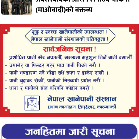
(माओवादी)को वक्तव्य