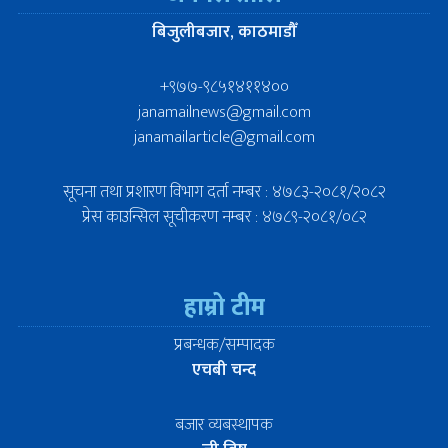
बिजुलीबजार, काठमाडौँ
+९७७-९८५१४११४००
janamailnews@gmail.com
janamailarticle@gmail.com
सूचना तथा प्रशारण विभाग दर्ता नम्बर : ४७८३-२०८१/२०८२
प्रेस काउन्सिल सूचीकरण नम्बर : ४७८९-२०८१/०८२
हाम्रो टीम
प्रबन्धक/सम्पादक
एचबी चन्द
बजार व्यबस्थापक