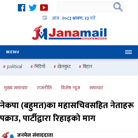
आज :
२०८३ श्रावण, २३
गते
MENU
political
भिडियो
खेलकुद
बिहान
उदयबहादुर चलाउने ‘दिपक’
समस्या
pradesh
one
national
health
मुख्य समाचार
राजनीति
विशेष न्यूज
समाचार
नेकपा (बहुमत)का महासचिवसहित नेताहरू
पक्राउ, पार्टीद्वारा रिहाइको माग
जनमेल संवाददाता