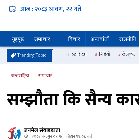
आज :
२०८३ श्रावण, २२
गते
गृहपृष्ठ
समाचार
विचार
अन्तर्वार्ता
राजनीति
political
भिडियो
खेलकुद
Trending Topic
अन्तराष्ट्रिय
समाचार
सम्झौता कि सैन्य का
जनमेल संवाददाता
२०८२ फाल्गुन ०९ गते बिहान ११:०६ बजे