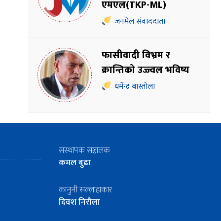
एमएल(TKP-ML)
जनमेल संवाददाता
फासीवादी विभ्रम र
क्रान्तिको उज्ज्वल भविष्य
धर्मेन्द्र बास्तोला
सस्थापक सञ्चालक
कमल बुढा
कानुनी सल्लाहाकार
दिवश निरौला