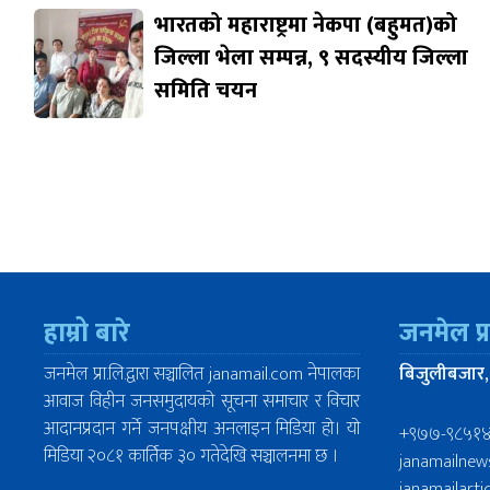
भारतको महाराष्ट्रमा नेकपा (बहुमत)को
जिल्ला भेला सम्पन्न, ९ सदस्यीय जिल्ला
समिति चयन
हाम्रो बारे
जनमेल प्
जनमेल प्रा.लि.द्वारा सञ्चालित janamail.com नेपालका
बिजुलीबजार,
आवाज विहीन जनसमुदायको सूचना समाचार र विचार
आदानप्रदान गर्ने जनपक्षीय अनलाइन मिडिया हो। यो
+९७७-९८५१
मिडिया २०८१ कार्तिक ३० गतेदेखि सञ्चालनमा छ ।
janamailne
janamailart