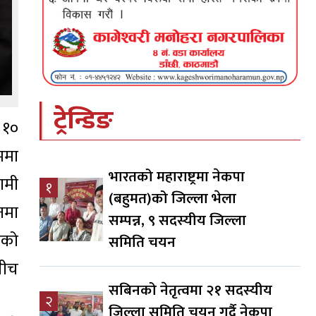
ट्रेन्डिङ
 १०
ममा
भारतको महाराष्ट्रमा नेकपा
हामी
१
(बहुमत)को जिल्ला भेला
नमा
सम्पन्न, ९ सदस्यीय जिल्ला
ीको
समिति चयन
बीच
सबिनको नेतृत्वमा २१ सदस्यीय
२
जिल्ला समिति चयन गर्दै नेकपा