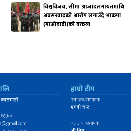
विश्वविजय, सीमा आजादलगायतमाथि
अवसरवादको आरोप लगाउँदै भाकपा
(माओवादी)को वक्तव्य
रालि
हाम्रो टीम
 काठमाडौँ
प्रबन्धक/सम्पादक
एचबी चन्द
४११४००
ws@gmail.com
बजार व्यबस्थापक
icle@gmail.com
जी बिष्ट