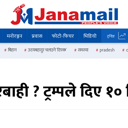
मनोरञ्जन
प्रवास
फोटो-फिचर
भिडियो
ट्रन्डिङ
बिहान
उदयबहादुर चलाउने ‘दिपक’
समस्या
pradesh
रबाही ? ट्रम्पले दिए