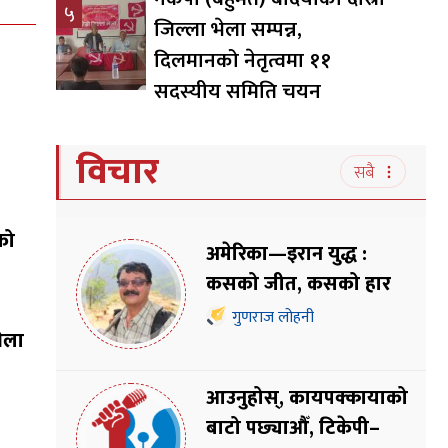
५
जिल्ला भेला सम्पन्न,
दिलमानको नेतृत्वमा ११
सदस्यीय समिति चयन
विचार
सबै
को
अमेरिका—इरान युद्ध :
कसको जीत, कसको हार
गुणराज लोहनी
भेला
आउनुहोस्, कायपक्कायाको
बाटो पछ्याऔँ, टिकेपी–