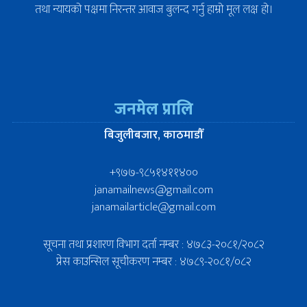
तथा न्यायको पक्षमा निरन्तर आवाज बुलन्द गर्नु हाम्रो मूल लक्ष हो।
जनमेल प्रालि
बिजुलीबजार, काठमाडौँ
+९७७-९८५१४११४००
janamailnews@gmail.com
janamailarticle@gmail.com
सूचना तथा प्रशारण विभाग दर्ता नम्बर : ४७८३-२०८१/२०८२
प्रेस काउन्सिल सूचीकरण नम्बर : ४७८९-२०८१/०८२