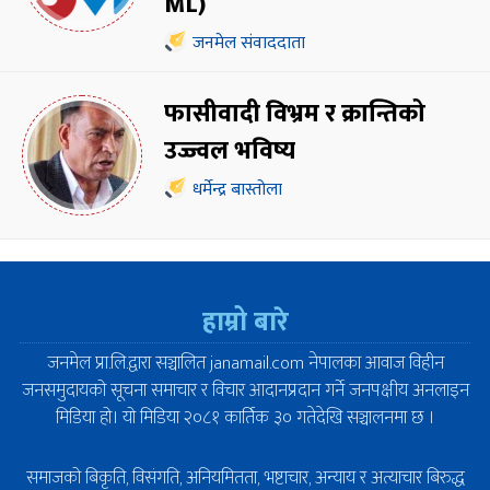
ML)
जनमेल संवाददाता
फासीवादी विभ्रम र क्रान्तिको
उज्ज्वल भविष्य
धर्मेन्द्र बास्तोला
हाम्रो बारे
जनमेल प्रा.लि.द्वारा सञ्चालित janamail.com नेपालका आवाज विहीन
जनसमुदायको सूचना समाचार र विचार आदानप्रदान गर्ने जनपक्षीय अनलाइन
मिडिया हो। यो मिडिया २०८१ कार्तिक ३० गतेदेखि सञ्चालनमा छ ।
समाजको बिकृति, विसंगति, अनियमितता, भष्टाचार, अन्याय र अत्याचार बिरुद्ध