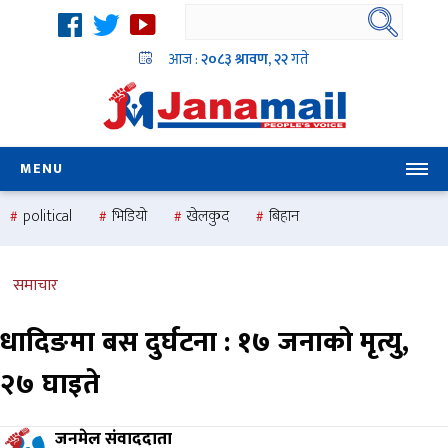
आज :
२०८३ श्रावण, २२
गते
MENU
political
भिडियो
खेलकुद
बिहान
उदयबहादुर चलाउने ‘दिपक’
समस्या
pradesh
one
national
health
समाचार
धादिङमा बस दुर्घटना : १७ जनाको मृत्यु,
२७ घाइते
जनमेल संवाददाता