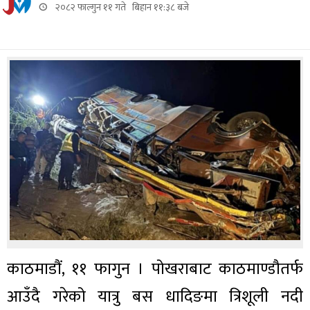
२०८२ फाल्गुन ११ गते बिहान ११:३८ बजे
काठमाडौं, ११ फागुन । पोखराबाट काठमाण्डौतर्फ
आउँदै गरेको यात्रु बस धादिङमा त्रिशूली नदी