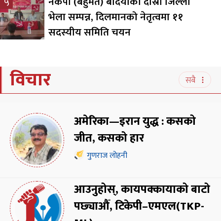
नेकपा (बहुमत) बर्दियाको दोस्रो जिल्ला
५
भेला सम्पन्न, दिलमानको नेतृत्वमा ११
सदस्यीय समिति चयन
विचार
सबै
अमेरिका—इरान युद्ध : कसको
जीत, कसको हार
गुणराज लोहनी
आउनुहोस्, कायपक्कायाको बाटो
पछ्याऔँ, टिकेपी–एमएल(TKP-