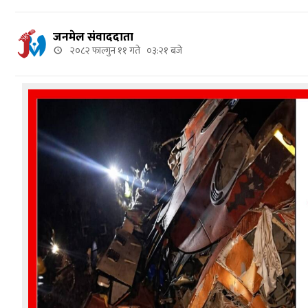
जनमेल संवाददाता
२०८२ फाल्गुन ११ गते ०३:२१ बजे