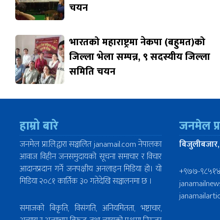
चयन
भारतको महाराष्ट्रमा नेकपा (बहुमत)को
जिल्ला भेला सम्पन्न, ९ सदस्यीय जिल्ला
समिति चयन
हाम्रो बारे
जनमेल प्
जनमेल प्रा.लि.द्वारा सञ्चालित janamail.com नेपालका
बिजुलीबजार,
आवाज विहीन जनसमुदायको सूचना समाचार र विचार
आदानप्रदान गर्ने जनपक्षीय अनलाइन मिडिया हो। यो
+९७७-९८५१
मिडिया २०८१ कार्तिक ३० गतेदेखि सञ्चालनमा छ ।
janamailne
janamailart
समाजको बिकृति, विसंगति, अनियमितता, भष्टाचार,