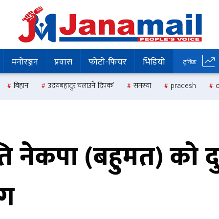
मनोरञ्जन
प्रवास
फोटो-फिचर
भिडियो
ट्रन्डिङ
बिहान
उदयबहादुर चलाउने ‘दिपक’
समस्या
pradesh
ति नेकपा (बहुमत) को दु
ाग