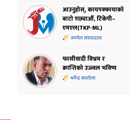
आउनुहोस्, कायपक्कायाको
बाटो पछ्याऔँ, टिकेपी–
एमएल(TKP-ML)
जनमेल संवाददाता
फासीवादी विभ्रम र
क्रान्तिको उज्ज्वल भविष्य
धर्मेन्द्र बास्तोला