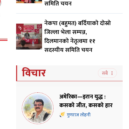
समिति चयन
नेकपा (बहुमत) बर्दियाको दोस्रो
५
जिल्ला भेला सम्पन्न,
दिलमानको नेतृत्वमा ११
सदस्यीय समिति चयन
विचार
सबै
अमेरिका—इरान युद्ध :
कसको जीत, कसको हार
गुणराज लोहनी