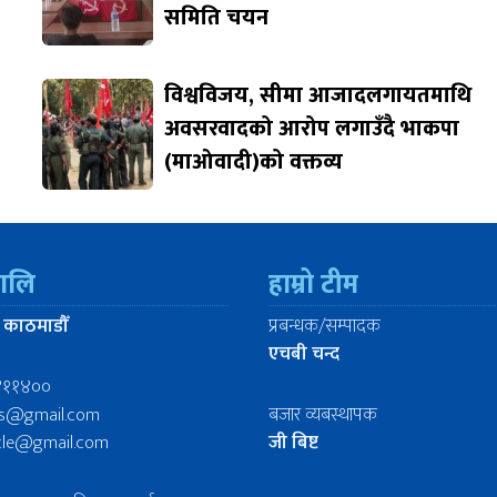
समिति चयन
विश्वविजय, सीमा आजादलगायतमाथि
अवसरवादको आरोप लगाउँदै भाकपा
(माओवादी)को वक्तव्य
रालि
हाम्रो टीम
 काठमाडौँ
प्रबन्धक/सम्पादक
एचबी चन्द
४११४००
ws@gmail.com
बजार व्यबस्थापक
icle@gmail.com
जी बिष्ट