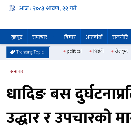
आज :
२०८३ श्रावण, २२
गते
गृहपृष्ठ
समाचार
विचार
अन्तर्वार्ता
राजनीति
political
भिडियो
खेलकुद
Trending Topic
समाचार
धादिङ बस दुर्घटनाप्र
उद्धार र उपचारको म