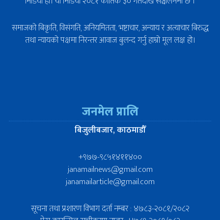
मिडिया हो। यो मिडिया २०८१ कार्तिक ३० गतेदेखि सञ्चालनमा छ ।
समाजको बिकृति, विसंगति, अनियमितता, भष्टाचार, अन्याय र अत्याचार बिरुद्ध
तथा न्यायको पक्षमा निरन्तर आवाज बुलन्द गर्नु हाम्रो मूल लक्ष हो।
जनमेल प्रालि
बिजुलीबजार, काठमाडौँ
+९७७-९८५१४११४००
janamailnews@gmail.com
janamailarticle@gmail.com
सूचना तथा प्रशारण विभाग दर्ता नम्बर : ४७८३-२०८१/२०८२