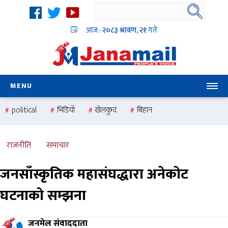
आज :
२०८३ श्रावण, २१
गते
MENU
political
भिडियो
खेलकुद
बिहान
उदयबहादुर चलाउने ‘दिपक’
समस्या
pradesh
one
national
health
राजनीति
समाचार
जनसाँस्कृतिक महासंघद्धारा अनेकोट
घटनाको सम्झना
जनमेल संवाददाता