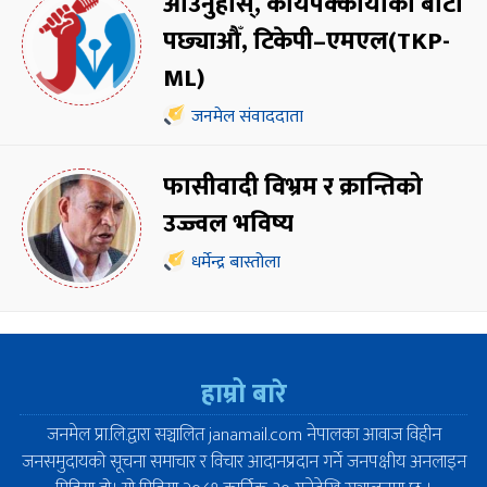
आउनुहोस्, कायपक्कायाको बाटो
पछ्याऔँ, टिकेपी–एमएल(TKP-
ML)
जनमेल संवाददाता
फासीवादी विभ्रम र क्रान्तिको
उज्ज्वल भविष्य
धर्मेन्द्र बास्तोला
हाम्रो बारे
जनमेल प्रा.लि.द्वारा सञ्चालित janamail.com नेपालका आवाज विहीन
जनसमुदायको सूचना समाचार र विचार आदानप्रदान गर्ने जनपक्षीय अनलाइन