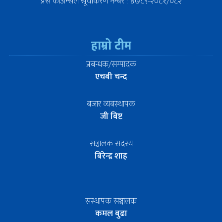
प्रेस काउन्सिल सूचीकरण नम्बर : ४७८९-२०८१/०८२
हाम्रो टीम
प्रबन्धक/सम्पादक
एचबी चन्द
बजार व्यबस्थापक
जी बिष्ट
सञ्चालक सदस्य
बिरेन्द्र शाह
सस्थापक सञ्चालक
कमल बुढा