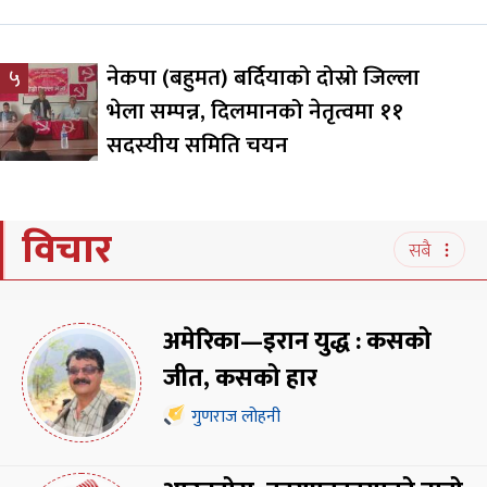
नेकपा (बहुमत) बर्दियाको दोस्रो जिल्ला
५
भेला सम्पन्न, दिलमानको नेतृत्वमा ११
सदस्यीय समिति चयन
विचार
सबै
अमेरिका—इरान युद्ध : कसको
जीत, कसको हार
गुणराज लोहनी