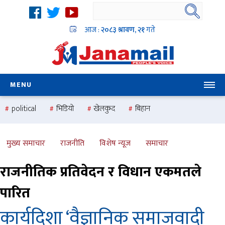
आज :
२०८३ श्रावण, २१
गते
MENU
political
भिडियो
खेलकुद
बिहान
उदयबहादुर चलाउने ‘दिपक’
समस्या
pradesh
one
national
health
मुख्य समाचार
राजनीति
विशेष न्यूज
समाचार
राजनीतिक प्रतिवेदन र विधान एकमतले
पारित
कार्यदिशा ‘वैज्ञानिक समाजवादी