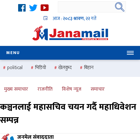
आज :
२०८३ श्रावण, २२
गते
MENU
political
भिडियो
खेलकुद
बिहान
उदयबहादुर चलाउने ‘दिपक’
समस्या
pradesh
one
national
health
मुख्य समाचार
राजनीति
विशेष न्यूज
समाचार
कञ्चनलाई महासचिव चयन गर्दै महाधिवेशन
सम्पन्न
जनमेल संवाददाता