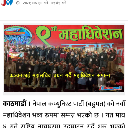
२०८१ माघ १० गते ०९:४५ बजे
काठमाडौँ ।
नेपाल कम्युनिस्ट पार्टी (बहुमत) को नवौँ
महाधिवेशन भव्य रुपमा सम्पन्न भएको छ । गत माघ
४ गते राष्ट्रिय नाचघरमा उद्घाटन गर्दै शुरु भएको