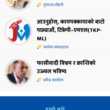
गुणराज लोहनी
आउनुहोस्, कायपक्कायाको बाटो
पछ्याऔँ, टिकेपी–एमएल(TKP-
ML)
जनमेल संवाददाता
फासीवादी विभ्रम र क्रान्तिको
उज्ज्वल भविष्य
धर्मेन्द्र बास्तोला