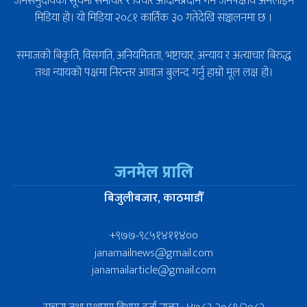
जनसमुदायको सूचना समाचार र विचार आदानप्रदान गर्ने जनपक्षीय अनलाइन
मिडिया हो। यो मिडिया २०८१ कार्तिक ३० गतेदेखि सञ्चालनमा छ ।
समाजको बिकृति, विसंगति, अनियमितता, भष्टाचार, अन्याय र अत्याचार बिरुद्ध
तथा न्यायको पक्षमा निरन्तर आवाज बुलन्द गर्नु हाम्रो मूल लक्ष हो।
जनमेल प्रालि
बिजुलीबजार, काठमाडौँ
+९७७-९८५१४११४००
janamailnews@gmail.com
janamailarticle@gmail.com