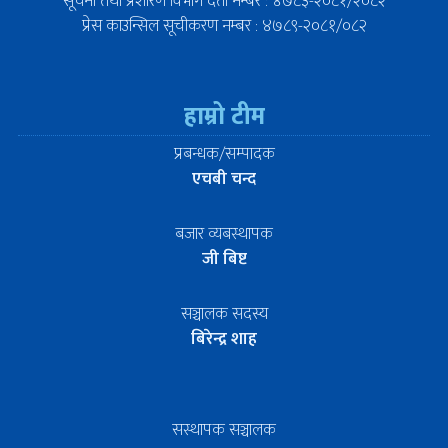
सूचना तथा प्रशारण विभाग दर्ता नम्बर : ४७८३-२०८१/२०८२
प्रेस काउन्सिल सूचीकरण नम्बर : ४७८९-२०८१/०८२
हाम्रो टीम
प्रबन्धक/सम्पादक
एचबी चन्द
बजार व्यबस्थापक
जी बिष्ट
सञ्चालक सदस्य
बिरेन्द्र शाह
सस्थापक सञ्चालक