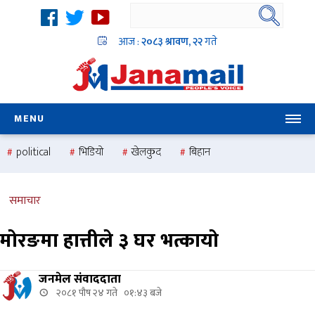
आज :
२०८३ श्रावण, २२
गते
MENU
political
भिडियो
खेलकुद
बिहान
उदयबहादुर चलाउने ‘दिपक’
समस्या
pradesh
one
national
health
समाचार
मोरङमा हात्तीले ३ घर भत्कायो
जनमेल संवाददाता
२०८१ पौष २४ गते ०१:४३ बजे