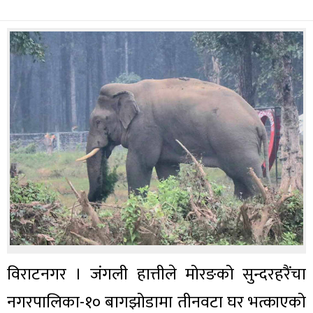
विराटनगर । जंगली हात्तीले मोरङको सुन्दरहरैंचा
नगरपालिका-१० बागझोडामा तीनवटा घर भत्काएको