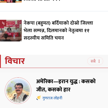
नेकपा (बहुमत) बर्दियाको दोस्रो जिल्ला
५
भेला सम्पन्न, दिलमानको नेतृत्वमा ११
सदस्यीय समिति चयन
विचार
सबै
अमेरिका—इरान युद्ध : कसको
जीत, कसको हार
गुणराज लोहनी